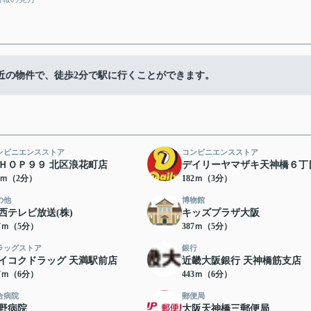
近の物件で、徒歩2分で駅に行くことができます。
ンビニエンスストア
コンビニエンスストア
ＨＯＰ９９ 北区浪花町店
デイリーヤマザキ天神橋６丁
11ｍ（2分）
182ｍ（3分）
の他
博物館
西テレビ放送(株)
キッズプラザ大阪
27ｍ（5分）
387ｍ（5分）
ラッグストア
銀行
イコクドラッグ 天満駅前店
近畿大阪銀行 天神橋筋支店
17ｍ（6分）
443ｍ（6分）
合病院
郵便局
野病院
大阪天神橋三郵便局