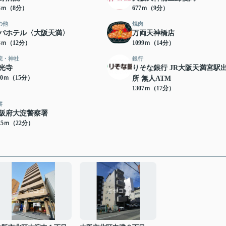
13ｍ（8分）
677ｍ（9分）
の他
焼肉
パホテル〈大阪天満〉
万両天神橋店
83ｍ（12分）
1099ｍ（14分）
院・神社
銀行
光寺
りそな銀行 JR大阪天満宮駅
30ｍ（15分）
所 無人ATM
1307ｍ（17分）
察
阪府大淀警察署
25ｍ（22分）