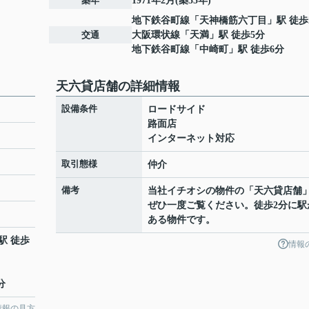
築年
1971年2月(築55年)
地下鉄谷町線
「
天神橋筋六丁目
」駅 徒歩
交通
大阪環状線
「
天満
」駅 徒歩5分
地下鉄谷町線
「
中崎町
」駅 徒歩6分
天六貸店舗の詳細情報
設備条件
ロードサイド
路面店
インターネット対応
取引態様
仲介
備考
当社イチオシの物件の「天六貸店舗
ぜひ一度ご覧ください。徒歩2分に駅
ある物件です。
駅 徒歩
情報
分
情報の見方