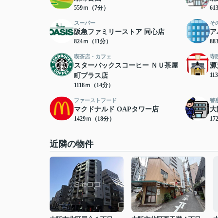
559ｍ（7分）
6
スーパー
そ
阪急ファミリーストア 同心店
ア
824ｍ（11分）
8
喫茶店・カフェ
寺
スターバックスコーヒー ＮＵ茶屋
源
11
町プラス店
1118ｍ（14分）
ファーストフード
警
マクドナルド OAPタワー店
大
1429ｍ（18分）
17
近隣の物件