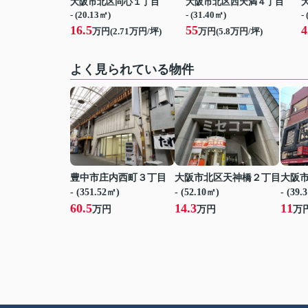
大阪市北区同心１丁目
大阪市北区西天満４丁目
- (20.13㎡)
- (31.40㎡)
-
16.5
55
4
万円(
2.71
万円/坪)
万円(
5.8
万円/坪)
よく見られている物件
豊中市庄内西町３丁目
大阪市北区天神橋２丁目
大阪
- (351.52㎡)
- (52.10㎡)
- (39.
60.5
14.3
11
万円
万円
万