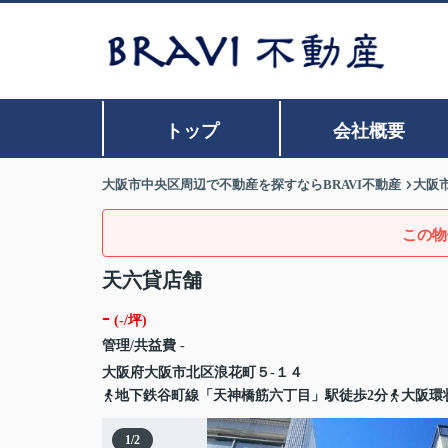
トップ
会社概要
大阪市中央区周辺で不動産を探すならBRAVI不動産
大阪
この物
天六貸店舗
-
(-/坪)
管理/共益費 -
大阪府
大阪市北区
浪花町
５-１４
地下鉄谷町線「天神橋筋六丁目」駅徒歩2分
大阪環
1
/
2