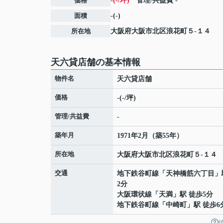
価格
-(-/坪)
管理/共益費
-
面積
-(-)
所在地
大阪府
大阪市北区
浪花町
５-１４
天六貸店舗の基本情報
物件名
天六貸店舗
価格
-(-/坪)
管理/共益費
-
築年月
1971年2月（築55年）
所在地
大阪府
大阪市北区
浪花町
５-１４
交通
地下鉄谷町線
「
天神橋筋六丁目
」
2分
大阪環状線
「
天満
」駅 徒歩5分
地下鉄谷町線
「
中崎町
」駅 徒歩6