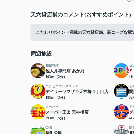
天六貸店舗のコメント(おすすめポイント)
こだわりポイント満載の天六貸店舗。高ニーズな駅
周辺施設
和風料理
コ
他人丼専門店 あか乃
Ｓ
103ｍ（2分）
1
コンビニエンスストア
そ
デイリーヤマザキ天神橋４丁目店
関
185ｍ（3分）
3
スーパー
ド
スーパー玉出 天神橋店
ダ
393ｍ（5分）
4
公園
総
扇町公園
北