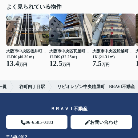
よく見られている物件
大阪市中央区徳井町２丁目
大阪市中央区瓦屋町１丁目
大阪市中央区船越町２丁目
1LDK (40.30㎡)
1LDK (32.25㎡)
1K (21.31㎡)
1
13.4
12.5
7.5
万円
万円
万円
一覧
谷町四丁目駅
リビオレゾン中央鎗屋町 BRAVI不動産
ＢＲＡＶＩ不動産
06-6585-0183
お問い合わせ
〒540-0012