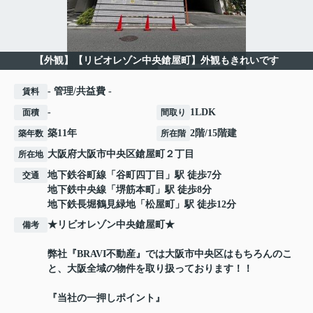
【外観】【リビオレゾン中央鎗屋町】外観もきれいです
- 管理/共益費 -
賃料
-
1LDK
面積
間取り
築11年
2階/15階建
築年数
所在階
大阪府
大阪市中央区
鎗屋町
２丁目
所在地
地下鉄谷町線
「
谷町四丁目
」駅 徒歩7分
交通
地下鉄中央線
「
堺筋本町
」駅 徒歩8分
地下鉄長堀鶴見緑地
「
松屋町
」駅 徒歩12分
★リビオレゾン中央鎗屋町★
備考
弊社『BRAVI不動産』では大阪市中央区はもちろんのこ
と、大阪全域の物件を取り扱っております！！
『当社の一押しポイント』