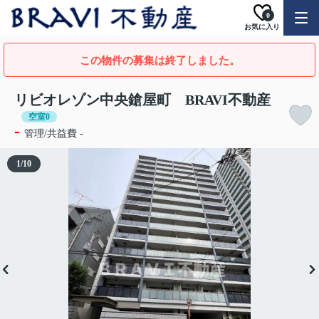
0
お気に入り
この物件の募集は終了しました。
リビオレゾン中央鎗屋町 BRAVI不動産
空室0
-
管理/共益費 -
1
/
10