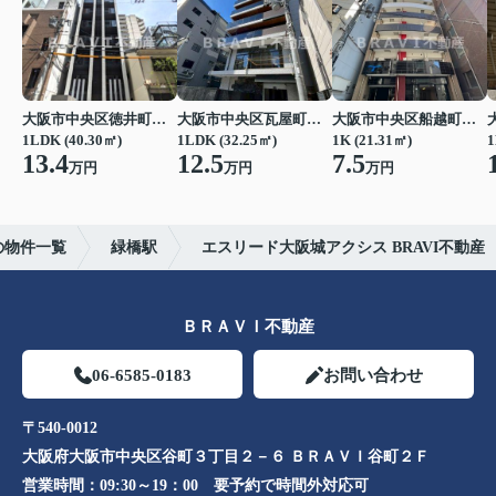
大阪市中央区徳井町２丁目
大阪市中央区瓦屋町１丁目
大阪市中央区船越町２丁目
1LDK (40.30㎡)
1LDK (32.25㎡)
1K (21.31㎡)
1
13.4
12.5
7.5
万円
万円
万円
の物件一覧
緑橋駅
エスリード大阪城アクシス BRAVI不動産
ＢＲＡＶＩ不動産
06-6585-0183
お問い合わせ
〒540-0012
大阪府大阪市中央区谷町３丁目２－６ ＢＲＡＶＩ谷町２Ｆ
営業時間：
09:30～19：00 要予約で時間外対応可