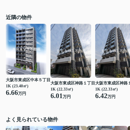
近隣の物件
大阪市東成区中本５丁目
大阪市東成区神路１丁目
大阪市東成区神路
1K (23.40㎡)
1K (22.33㎡)
1K (22.33㎡)
6.66
万円
6.01
6.42
万円
万円
よく見られている物件