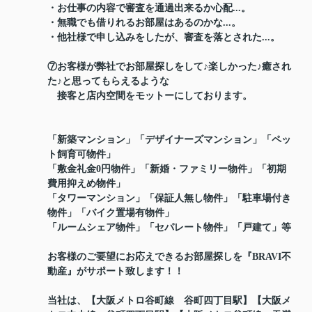
・お仕事の内容で審査を通過出来るか心配...。
・無職でも借りれるお部屋はあるのかな...。
・他社様で申し込みをしたが、審査を落とされた...。
⑦お客様が弊社でお部屋探しをして♪楽しかった♪癒され
た♪と思ってもらえるような
接客と店内空間をモットーにしております。
「新築マンション」「デザイナーズマンション」「ペッ
ト飼育可物件」
「敷金礼金0円物件」「新婚・ファミリー物件」「初期
費用抑えめ物件」
「タワーマンション」「保証人無し物件」「駐車場付き
物件」「バイク置場有物件」
「ルームシェア物件」「セパレート物件」「戸建て」等
お客様のご要望にお応えできるお部屋探しを『BRAVI不
動産』がサポート致します！！
当社は、【大阪メトロ谷町線 谷町四丁目駅】【大阪メ