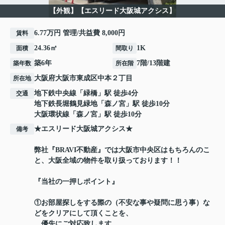
【外観】【エスリード大阪城アクシス】
6.77万円 管理/共益費 8,000円
賃料
24.36㎡
1K
面積
間取り
築6年
7階/13階建
築年数
所在階
大阪府
大阪市東成区
中本
２丁目
所在地
地下鉄中央線
「
緑橋
」駅 徒歩4分
交通
地下鉄長堀鶴見緑地
「
森ノ宮
」駅 徒歩10分
大阪環状線
「
森ノ宮
」駅 徒歩10分
★エスリード大阪城アクシス★
備考
弊社『BRAVI不動産』では大阪市中央区はもちろんのこ
と、大阪全域の物件を取り扱っております！！
『当社の一押しポイント』
①お部屋探しをする際の（不安な事や疑問に思う事）な
どをクリアにして頂くことを、
優先にご対応致します。