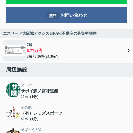
お問い合わせ
無料
エスリード大阪城アクシス BRAVI不動産の募集中物件
7階
6.77万円
7階 / 7.36坪(24.36㎡)
周辺施設
スーパー
サボイ森ノ宮味道館
20ｍ（1分）
その他
（有）シミズスポーツ
60ｍ（1分）
そば・うどん