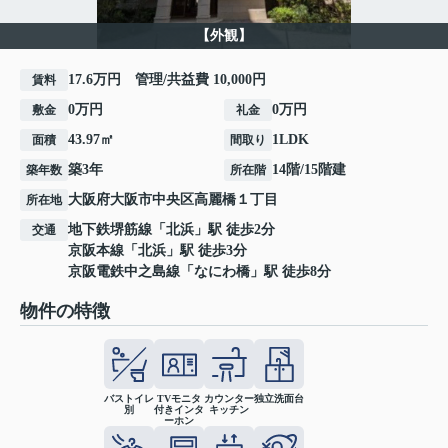
【外観】
17.6万円 管理/共益費 10,000円
賃料
0万円
0万円
敷金
礼金
43.97㎡
1LDK
面積
間取り
築3年
14階/15階建
築年数
所在階
大阪府
大阪市中央区
高麗橋
１丁目
所在地
地下鉄堺筋線
「
北浜
」駅 徒歩2分
交通
京阪本線
「
北浜
」駅 徒歩3分
京阪電鉄中之島線
「
なにわ橋
」駅 徒歩8分
物件の特徴
バストイレ
TVモニタ
カウンター
独立洗面台
別
付きインタ
キッチン
ーホン