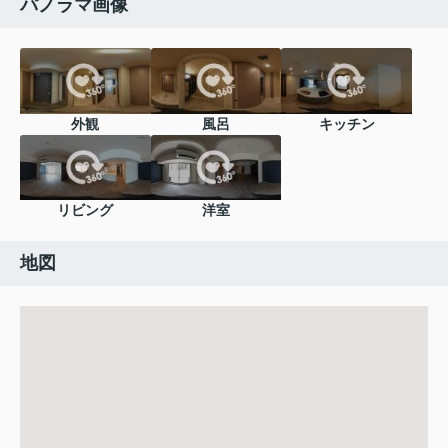
パノラマ画像
外観
風呂
キッチン
リビング
洋室
地図