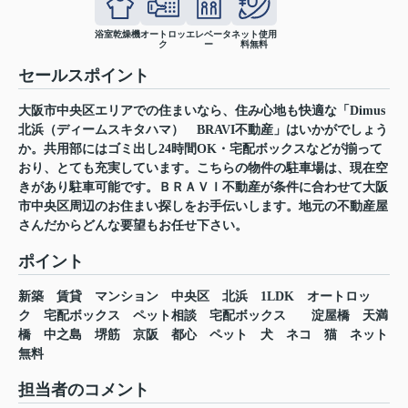
浴室乾燥機
オートロッ
エレベータ
ネット使用
ク
ー
料無料
セールスポイント
大阪市中央区エリアでの住まいなら、住み心地も快適な「Dimus
北浜（ディームスキタハマ） BRAVI不動産」はいかがでしょう
か。共用部にはゴミ出し24時間OK・宅配ボックスなどが揃って
おり、とても充実しています。こちらの物件の駐車場は、現在空
きがあり駐車可能です。ＢＲＡＶＩ不動産が条件に合わせて大阪
市中央区周辺のお住まい探しをお手伝いします。地元の不動産屋
さんだからどんな要望もお任せ下さい。
ポイント
新築
賃貸
マンション
中央区
北浜
1LDK
オートロッ
ク
宅配ボックス
ペット相談
宅配ボックス
淀屋橋
天満
橋
中之島
堺筋
京阪
都心
ペット
犬
ネコ
猫
ネット
無料
担当者のコメント