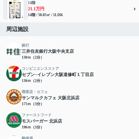
14階
21.1万円
14階 / 50.85㎡ / 1LDK
周辺施設
銀行
三井住友銀行大阪中央支店
130ｍ（2分）
コンビニエンスストア
セブン−イレブン大阪道修町１丁目店
136ｍ（2分）
喫茶店・カフェ
サンマルクカフェ 大阪北浜店
175ｍ（3分）
ファーストフード
モスバーガー 北浜店
196ｍ（3分）
郵便局