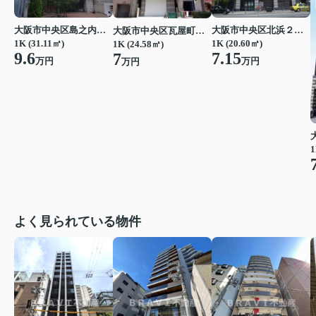
大阪市中央区島之内２丁目
大阪市中央区北浜２丁目
大阪市中央区瓦屋町３丁目
1K (31.11㎡)
1K (20.60㎡)
1K (24.58㎡)
9.6
7.15
7
万円
万円
万円
1
よく見られている物件