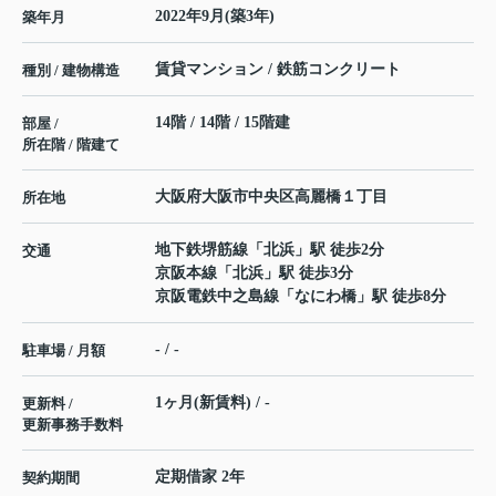
2022年9月(築3年)
築年月
賃貸マンション / 鉄筋コンクリート
種別 / 建物構造
14階 / 14階 / 15階建
部屋 /
所在階 / 階建て
大阪府
大阪市中央区
高麗橋
１丁目
所在地
地下鉄堺筋線
「
北浜
」駅 徒歩2分
交通
京阪本線
「
北浜
」駅 徒歩3分
京阪電鉄中之島線
「
なにわ橋
」駅 徒歩8分
- / -
駐車場 / 月額
1ヶ月(新賃料) / -
更新料 /
更新事務手数料
定期借家 2年
契約期間