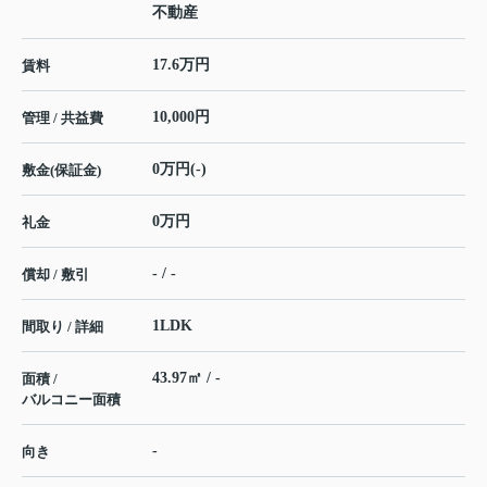
不動産
17.6万円
賃料
10,000円
管理 / 共益費
0万円(-)
敷金(保証金)
0万円
礼金
- / -
償却 / 敷引
1LDK
間取り / 詳細
43.97㎡ / -
面積 /
バルコニー面積
-
向き