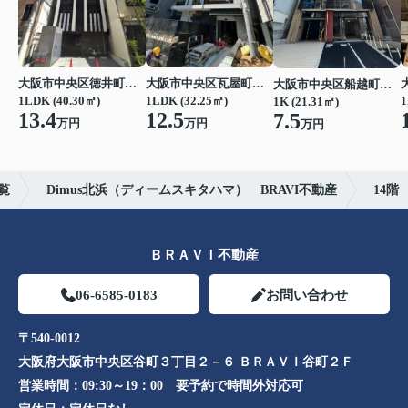
大阪市中央区徳井町２丁目
大阪市中央区瓦屋町１丁目
大阪市中央区船越町２丁目
1LDK (40.30㎡)
1LDK (32.25㎡)
1
1K (21.31㎡)
13.4
12.5
7.5
万円
万円
万円
覧
Dimus北浜（ディームスキタハマ） BRAVI不動産
14階
ＢＲＡＶＩ不動産
06-6585-0183
お問い合わせ
〒540-0012
大阪府大阪市中央区谷町３丁目２－６ ＢＲＡＶＩ谷町２Ｆ
営業時間：
09:30～19：00 要予約で時間外対応可