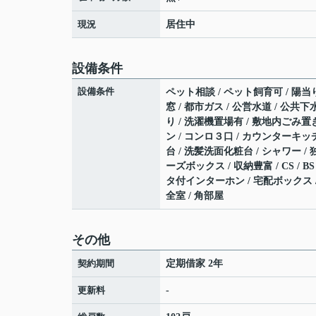
現況
居住中
設備条件
設備条件
ペット相談 / ペット飼育可 / 陽当り
窓 / 都市ガス / 公営水道 / 公共下
り / 洗濯機置場有 / 敷地内ごみ置き
ン / コンロ３口 / カウンターキッチ
台 / 洗髪洗面化粧台 / シャワー 
ーズボックス / 収納豊富 / CS / 
タ付インターホン / 宅配ボックス /
全室 / 角部屋
その他
契約期間
定期借家 2年
更新料
-