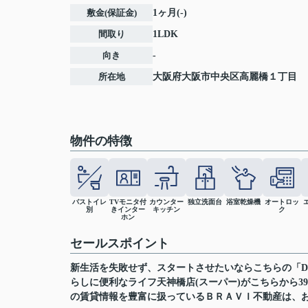
敷金(保証金)
1ヶ月(-)
間取り
1LDK
向き
-
所在地
大阪府
大阪市中央区
高麗橋
１丁目
物件の特徴
バストイレ
TVモニタ付
カウンター
独立洗面台
浴室乾燥機
オートロッ
別
きインター
キッチン
ク
ホン
セールスポイント
新生活を失敗せず、スタートさせたいならこちらの「Di
らしに便利なライフ天神橋店(スーパー)がこちらから
の賃貸情報を豊富に扱っているＢＲＡＶＩ不動産は、