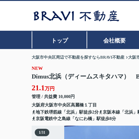
トップ
会社概要
大阪市中央区周辺で不動産を探すならBRAVI不動産
大阪
NEW
Dimus北浜（ディームスキタハマ） B
21.1
万円
管理 / 共益費 10,000円
大阪府
大阪市中央区
高麗橋
１丁目
地下鉄堺筋線「北浜」駅徒歩2分
京阪本線「北浜」
京阪電鉄中之島線「なにわ橋」駅徒歩8分
1
/
31