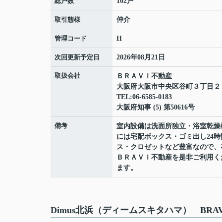
総戸数
102戸
取引態様
仲介
管理コード
H
次回更新予定日
2026年08月21日
取扱会社
ＢＲＡＶＩ不動産
大阪府大阪市中央区谷町３丁目２
TEL:06-6585-0183
大阪府知事 (5) 第50616号
備考
室内設備は洗面所独立・浴室乾燥
には宅配ボックス・ゴミ出し24
ス・クロゼットなど豊富なので、
ＢＲＡＶＩ不動産を是非ご利用く
ます。
Dimus北浜（ディームスキタハマ） BRA