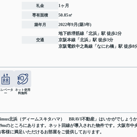
礼金
1ヶ月
専有面積
50.85㎡
築年月
2022年9月(築3年)
地下鉄堺筋線
「
北浜
」駅 徒歩2分
交通
京阪本線
「
北浜
」駅 徒歩3分
京阪電鉄中之島線
「
なにわ橋
」駅 徒歩8
エレベータ
ネット使用
ー
料無料
mus北浜（ディームスキタハマ） BRAVI不動産」はいかがでしょう
399mのところにあります。ネット回線が導入された物件です。大阪市中
お客様に満足いただけるお部屋をご提供しております。