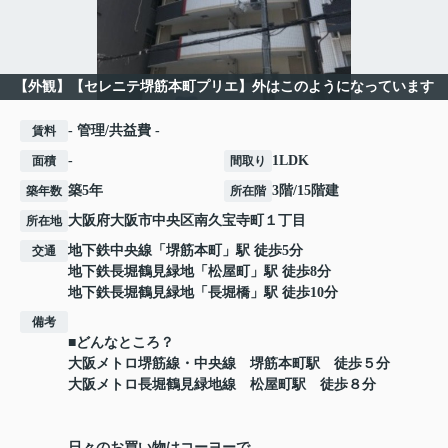
【外観】【セレニテ堺筋本町プリエ】外はこのようになっています
- 管理/共益費 -
賃料
-
1LDK
面積
間取り
築5年
3階/15階建
築年数
所在階
大阪府
大阪市中央区
南久宝寺町
１丁目
所在地
地下鉄中央線
「
堺筋本町
」駅 徒歩5分
交通
地下鉄長堀鶴見緑地
「
松屋町
」駅 徒歩8分
地下鉄長堀鶴見緑地
「
長堀橋
」駅 徒歩10分
備考
■どんなところ？
大阪メトロ堺筋線・中央線 堺筋本町駅 徒歩５分
大阪メトロ長堀鶴見緑地線 松屋町駅 徒歩８分
日々のお買い物はコーヨーで。