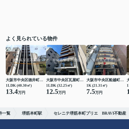
よく見られている物件
大阪市中央区徳井町２丁目
大阪市中央区瓦屋町１丁目
大阪市中央区船越町２丁目
1LDK (40.30㎡)
1LDK (32.25㎡)
1K (21.31㎡)
1
13.4
12.5
7.5
万円
万円
万円
件一覧
堺筋本町駅
セレニテ堺筋本町プリエ BRAVI不動産