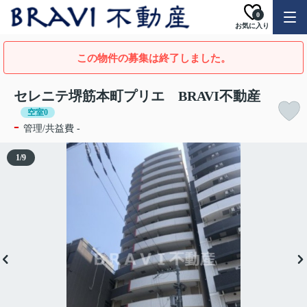
0
お気に入り
この物件の募集は終了しました。
セレニテ堺筋本町プリエ BRAVI不動産
空室0
-
管理/共益費 -
1
/
9