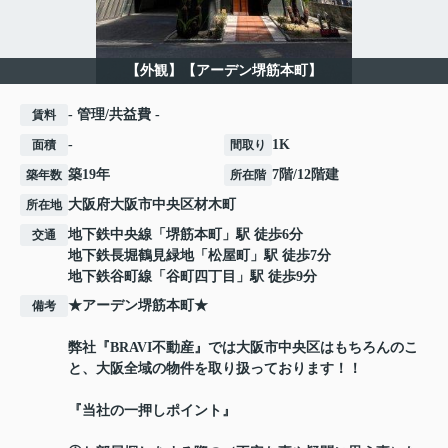
【外観】【アーデン堺筋本町】
- 管理/共益費 -
賃料
-
1K
面積
間取り
築19年
7階/12階建
築年数
所在階
大阪府
大阪市中央区
材木町
所在地
地下鉄中央線
「
堺筋本町
」駅 徒歩6分
交通
地下鉄長堀鶴見緑地
「
松屋町
」駅 徒歩7分
地下鉄谷町線
「
谷町四丁目
」駅 徒歩9分
★アーデン堺筋本町★
備考
弊社『BRAVI不動産』では大阪市中央区はもちろんのこ
と、大阪全域の物件を取り扱っております！！
『当社の一押しポイント』