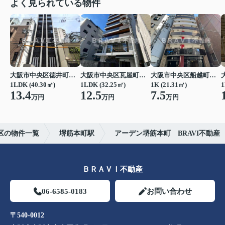
よく見られている物件
大阪市中央区徳井町２丁目
大阪市中央区瓦屋町１丁目
大阪市中央区船越町２丁目
1LDK (40.30㎡)
1LDK (32.25㎡)
1K (21.31㎡)
1
13.4
12.5
7.5
万円
万円
万円
区の物件一覧
堺筋本町駅
アーデン堺筋本町 BRAVI不動産
ＢＲＡＶＩ不動産
06-6585-0183
お問い合わせ
〒540-0012