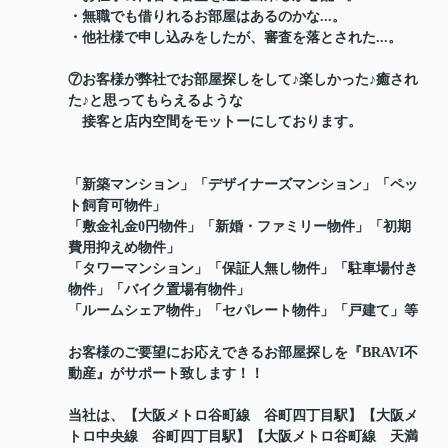
・無職でも借りれるお部屋はあるのかな...。
・他社様で申し込みをしたが、審査を落とされた...。
⑦お客様が弊社でお部屋探しをして♪楽しかった♪癒され
た♪と思ってもらえるような
接客と店内空間をモットーにしております。
「新築マンション」「デザイナーズマンション」「ペッ
ト飼育可物件」
「敷金礼金0円物件」「新婚・ファミリー物件」「初期
費用抑えめ物件」
「タワーマンション」「保証人無し物件」「駐車場付き
物件」「バイク置場有物件」
「ルームシェア物件」「セパレート物件」「戸建て」等
お客様のご要望にお応えできるお部屋探しを『BRAVI不
動産』がサポート致します！！
当社は、【大阪メトロ谷町線 谷町四丁目駅】【大阪メ
トロ中央線 谷町四丁目駅】【大阪メトロ谷町線 天満