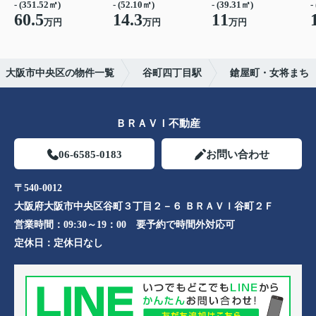
- (351.52㎡)
- (52.10㎡)
- (39.31㎡)
-
60.5
14.3
11
万円
万円
万円
大阪市中央区の物件一覧
谷町四丁目駅
鎗屋町・女将まち
ＢＲＡＶＩ不動産
06-6585-0183
お問い合わせ
〒540-0012
大阪府大阪市中央区谷町３丁目２－６ ＢＲＡＶＩ谷町２Ｆ
営業時間：
09:30～19：00 要予約で時間外対応可
定休日：
定休日なし