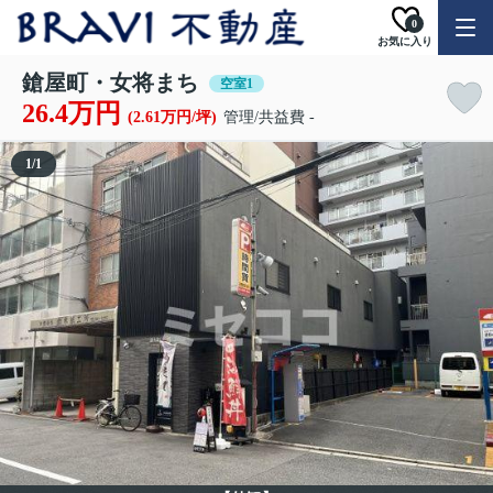
0
お気に入り
鎗屋町・女将まち
空室1
26.4万円
(2.61万円/坪)
管理/共益費 -
1
/
1