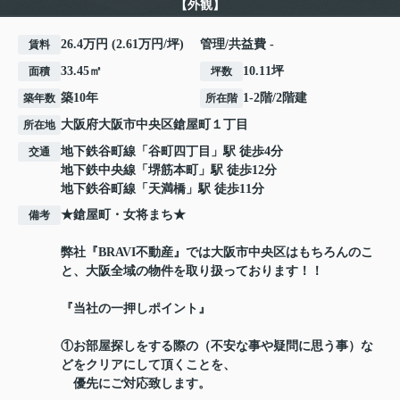
【外観】
26.4万円 (2.61万円/坪) 管理/共益費 -
賃料
33.45㎡
10.11坪
面積
坪数
築10年
1-2階/2階建
築年数
所在階
大阪府
大阪市中央区
鎗屋町
１丁目
所在地
地下鉄谷町線
「
谷町四丁目
」駅 徒歩4分
交通
地下鉄中央線
「
堺筋本町
」駅 徒歩12分
地下鉄谷町線
「
天満橋
」駅 徒歩11分
★鎗屋町・女将まち★
備考
弊社『BRAVI不動産』では大阪市中央区はもちろんのこ
と、大阪全域の物件を取り扱っております！！
『当社の一押しポイント』
①お部屋探しをする際の（不安な事や疑問に思う事）な
どをクリアにして頂くことを、
優先にご対応致します。