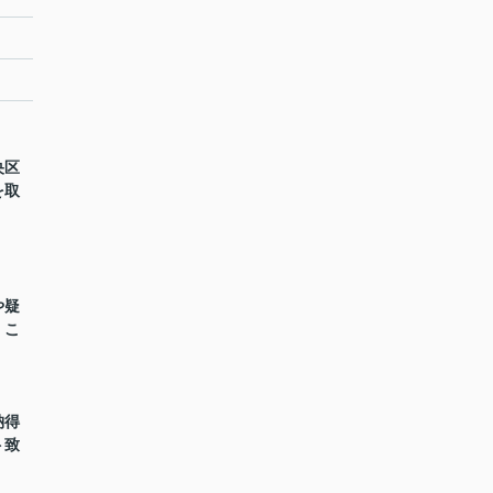
央区
を取
や疑
くこ
納得
ト致