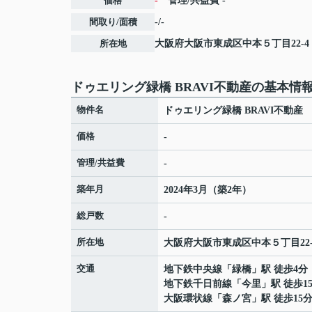
価格
-
管理/共益費
-
間取り/面積
-/-
所在地
大阪府
大阪市東成区
中本
５丁目22-4
ドゥエリング緑橋 BRAVI不動産の基本情
物件名
ドゥエリング緑橋 BRAVI不動産
価格
-
管理/共益費
-
築年月
2024年3月（築2年）
総戸数
-
所在地
大阪府
大阪市東成区
中本
５丁目22-
交通
地下鉄中央線
「
緑橋
」駅 徒歩4分
地下鉄千日前線
「
今里
」駅 徒歩1
大阪環状線
「
森ノ宮
」駅 徒歩15