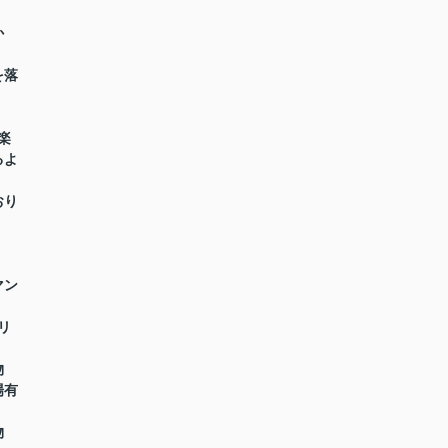
か
を落
楽
るよ
おり
マン
リ
物
場有
物