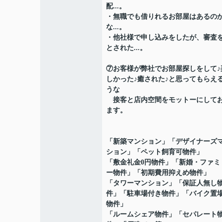
配...。
・無職でも借りれるお部屋はあるの
な...。
・他社様で申し込みをしたが、審査
とされた...。
⑦お客様が弊社でお部屋探しをして♪
しかった♪癒された♪と思ってもらえ
うな
接客と店内空間をモットーにして
ます。
「新築マンション」「デザイナーズ
ション」「ペット飼育可物件」
「敷金礼金0円物件」「新婚・ファミ
ー物件」「初期費用抑えめ物件」
「タワーマンション」「保証人無し
件」「駐車場付き物件」「バイク置
物件」
「ルームシェア物件」「セパレート