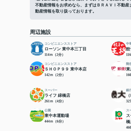
不動産情報をお求めなら、まずはＢＲＡＶＩ不動産
動産情報を取り扱っております。
周辺施設
コンビニエンスストア
中
ローソン 東中本三丁目
餃
114ｍ（2分）
1
コンビニエンスストア
郵
ＳＨＯＰ９９ 東中本店
東
142ｍ（2分）
1
スーパー
銀
ライフ 緑橋店
（
261ｍ（4分）
3
公園
ス
東中本運動場
ス
444ｍ（6分）
橋
4