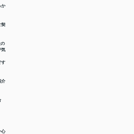
っか
。
ご契
社の
が気
です
紹介
合
か心