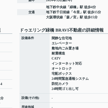
築年
2024年3月(築2年)
地下鉄中央線
「
緑橋
」駅 徒歩4分
交通
地下鉄千日前線
「
今里
」駅 徒歩15分
大阪環状線
「
森ノ宮
」駅 徒歩15分
報
ドゥエリング緑橋 BRAVI不動産の詳細情報
設備条件
閑静な住宅地
エレベーター
敷地内ごみ置き場
耐震構造
CATV
インターネット対応
オートロック
宅配ボックス
24時間緊急通報システム
防犯カメラ
4
24時間ゴミ出し可
設備(その他)
-
5分
分
用途地域
-