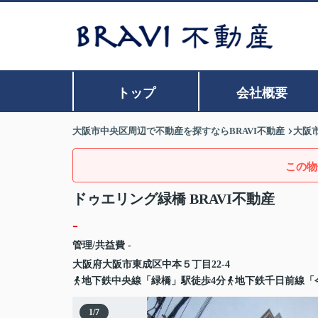
トップ
会社概要
大阪市中央区周辺で不動産を探すならBRAVI不動産
大阪
この物
ドゥエリング緑橋 BRAVI不動産
-
管理/共益費 -
大阪府
大阪市東成区
中本
５丁目22-4
地下鉄中央線「緑橋」駅徒歩4分
地下鉄千日前線「
1
/
7