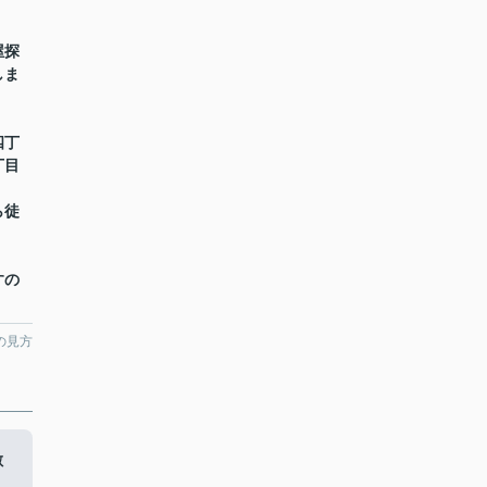
屋探
しま
四丁
丁目
】
徒
すの
の見方
敷