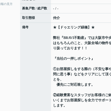
情報の見方
募集戸数 / 総戸数
- / -
取引態様
仲介
備考
★【ドゥエリング緑橋】★
弊社『BRAVI不動産』では大阪市中
はもちろんのこと、大阪全域の物件
り扱っております！！
『当社の一押しポイント』
①お部屋探しをする際の（不安な事
問に思う事）などをクリアにして頂
とを、
優先にご対応致します。
②経験豊富なスタッフがお客様のご
いくまでお部屋探しを全力でサポー
します。