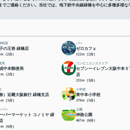
までご連絡ください。当社では、地下鉄中央線緑橋を中心に多種多様な
華料理
バー
子の王将 緑橋店
ゼロカフェ
16ｍ（2分）
122ｍ（2分）
便局
コンビニエンスストア
成中本郵便局
セブンーイレブン大阪中本５
60ｍ（2分）
店
231ｍ（3分）
行
小学校
株）近畿大阪銀行 緑橋支店
東中本小学校
25ｍ（5分）
379ｍ（5分）
ーパー
公園
ーパーマーケット コノミヤ 緑
神路公園
467ｍ（6分）
店
60ｍ（6分）