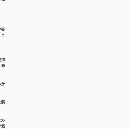
や疑
くこ
納得
ト致
っか
。
ご契
社の
が気