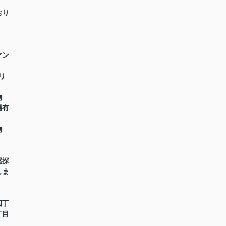
おり
マン
リ
物
場有
物
屋探
しま
四丁
丁目
】