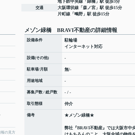
地下鉄中央線
「
緑橋
」駅 徒歩3分
交通
大阪環状線
「
森ノ宮
」駅 徒歩15分
片町線
「
鴫野
」駅 徒歩15分
メゾン緑橋 BRAVI不動産の詳細情報
設備条件
駐輪場
インターネット対応
設備(その他)
-
駐車場/月額
無/-
用途地域
-
募集戸数 / 総戸数
- / -
取引態様
仲介
備考
分
★メゾン緑橋★
弊社『BRAVI不動産』では大阪市中
情報の見方
はもちろんのこと、大阪全域の物件