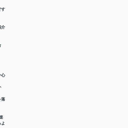
です
紹介
合
か心
か
を落
楽
るよ