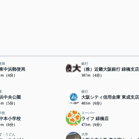
便局
銀行
東中浜郵便局
（株）近畿大阪銀行 緑橋支店
05ｍ（4分）
307ｍ（4分）
園
銀行
浜中央公園
大阪シティ信用金庫 東成支店
75ｍ（5分）
403ｍ（6分）
学校
スーパー
中本小学校
ライフ 緑橋店
69ｍ（6分）
473ｍ（6分）
ば・うどん
大学