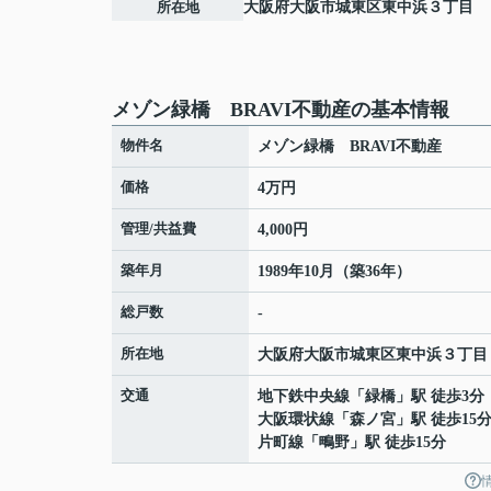
所在地
大阪府
大阪市城東区
東中浜
３丁目
メゾン緑橋 BRAVI不動産の基本情報
物件名
メゾン緑橋 BRAVI不動産
価格
4万円
管理/共益費
4,000円
築年月
1989年10月（築36年）
総戸数
-
所在地
大阪府
大阪市城東区
東中浜
３丁目
交通
地下鉄中央線
「
緑橋
」駅 徒歩3分
大阪環状線
「
森ノ宮
」駅 徒歩15
片町線
「
鴫野
」駅 徒歩15分