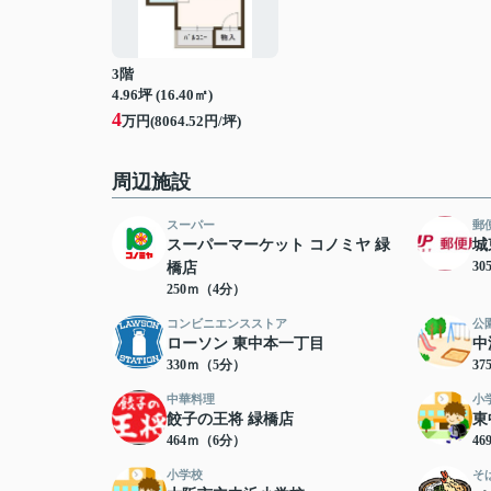
3階
4.96坪 (16.40㎡)
4
万円(8064.52円/坪)
周辺施設
スーパー
郵
スーパーマーケット コノミヤ 緑
城
3
橋店
250ｍ（4分）
コンビニエンスストア
公
ローソン 東中本一丁目
中
330ｍ（5分）
3
中華料理
小
餃子の王将 緑橋店
東
464ｍ（6分）
4
小学校
そ