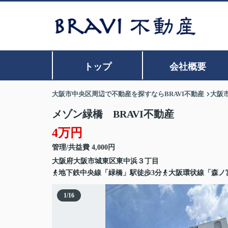
トップ
会社概要
大阪市中央区周辺で不動産を探すならBRAVI不動産
大阪
メゾン緑橋 BRAVI不動産
4万円
管理/共益費 4,000円
大阪府
大阪市城東区
東中浜
３丁目
地下鉄中央線「緑橋」駅徒歩3分
大阪環状線「森ノ
1
/
16