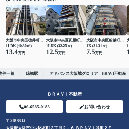
大阪市中央区徳井町２丁目
大阪市中央区瓦屋町１丁目
大阪市中央区船越町２丁目
1LDK (40.30㎡)
1LDK (32.25㎡)
1K (21.31㎡)
1
13.4
12.5
7.5
万円
万円
万円
物件一覧
緑橋駅
アドバンス大阪城グロリア BRAVI不動産
ＢＲＡＶＩ不動産
06-6585-0183
お問い合わせ
〒540-0012
大阪府大阪市中央区谷町３丁目２－６ ＢＲＡＶＩ谷町２Ｆ