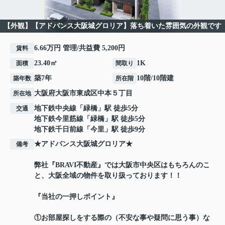
【外観】【アドバンス大阪城グロリア】落ち着いた雰囲気の外観です
6.66万円 管理/共益費 5,200円
賃料
23.40㎡
1K
面積
間取り
築7年
10階/10階建
築年数
所在階
大阪府
大阪市東成区
中本
５丁目
所在地
地下鉄中央線
「
緑橋
」駅 徒歩5分
交通
地下鉄今里筋線
「
緑橋
」駅 徒歩5分
地下鉄千日前線
「
今里
」駅 徒歩9分
★アドバンス大阪城グロリア★
備考
弊社『BRAVI不動産』では大阪市中央区はもちろんのこ
と、大阪全域の物件を取り扱っております！！
『当社の一押しポイント』
①お部屋探しをする際の（不安な事や疑問に思う事）な