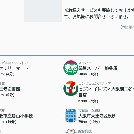
※お迎えサービスも実施しておりま
で、お気軽にお問合せ下さいませ。
情報
ンビニエンスストア
スーパー
ァミリーマート
業務スーパー 桃谷店
74ｍ（4分）
580ｍ（8分）
書館
コンビニエンスストア
王寺図書館
セブン−イレブン 大阪細工谷
69ｍ（9分）
目店
670ｍ（9分）
学校
市役所・区役所
阪市立勝山小学校
大阪市天王寺区役所
73ｍ（10分）
790ｍ（10分）
肉
総合病院