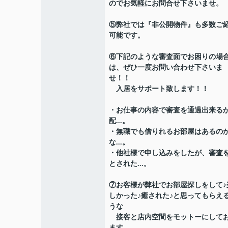
のでお気軽にお問合せ下さいませ。
⑤弊社では『非公開物件』も多数ご
可能です。
⑥下記のような審査面でお困りの場
は、ぜひ一度お問い合わせ下さいま
せ！！
入居をサポート致します！！
・お仕事の内容で審査を通過出来る
配...。
・無職でも借りれるお部屋はあるの
な...。
・他社様で申し込みをしたが、審査
とされた...。
⑦お客様が弊社でお部屋探しをして♪
しかった♪癒された♪と思ってもらえ
うな
接客と店内空間をモットーにして
ます。