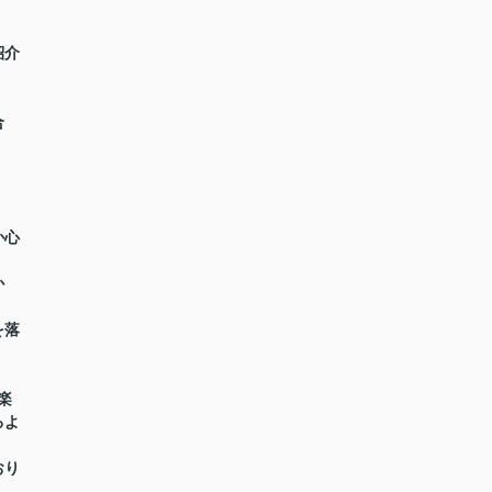
紹介
合
か心
か
を落
楽
るよ
おり