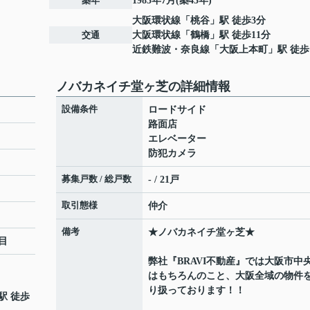
築年
1983年7月(築43年)
大阪環状線
「
桃谷
」駅 徒歩3分
交通
大阪環状線
「
鶴橋
」駅 徒歩11分
近鉄難波・奈良線
「
大阪上本町
」駅 徒歩
ノバカネイチ堂ヶ芝の詳細情報
設備条件
ロードサイド
路面店
エレベーター
防犯カメラ
募集戸数 / 総戸数
- / 21戸
取引態様
仲介
備考
★ノバカネイチ堂ヶ芝★
目
弊社『BRAVI不動産』では大阪市中
はもちろんのこと、大阪全域の物件
り扱っております！！
駅 徒歩