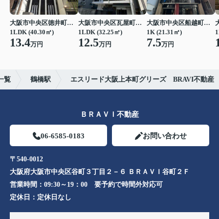
大阪市中央区徳井町２丁目
大阪市中央区瓦屋町１丁目
大阪市中央区船越町２丁目
1LDK (40.30㎡)
1LDK (32.25㎡)
1K (21.31㎡)
1
13.4
12.5
7.5
万円
万円
万円
一覧
鶴橋駅
エスリード大阪上本町グリーズ BRAVI不動産
ＢＲＡＶＩ不動産
06-6585-0183
お問い合わせ
〒540-0012
大阪府大阪市中央区谷町３丁目２－６ ＢＲＡＶＩ谷町２Ｆ
営業時間：
09:30～19：00 要予約で時間外対応可
定休日：
定休日なし