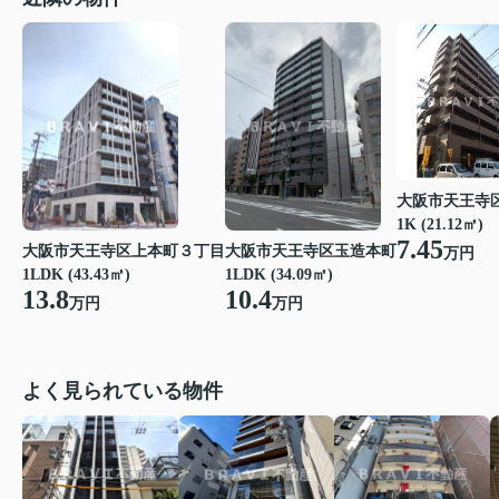
大阪市天王寺
1K (21.12㎡)
7.45
大阪市天王寺区玉造本町
大阪市天王寺区上本町３丁目
万円
1LDK (34.09㎡)
1LDK (43.43㎡)
10.4
13.8
万円
万円
よく見られている物件