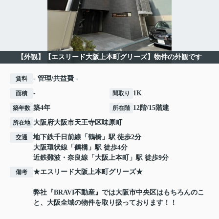
【外観】【エスリード大阪上本町グリーズ】物件の外観です
- 管理/共益費 -
賃料
-
1K
面積
間取り
築4年
12階/15階建
築年数
所在階
大阪府
大阪市天王寺区
味原町
所在地
地下鉄千日前線
「
鶴橋
」駅 徒歩2分
交通
大阪環状線
「
鶴橋
」駅 徒歩4分
近鉄難波・奈良線
「
大阪上本町
」駅 徒歩9分
★エスリード大阪上本町グリーズ★
備考
弊社『BRAVI不動産』では大阪市中央区はもちろんのこ
と、大阪全域の物件を取り扱っております！！