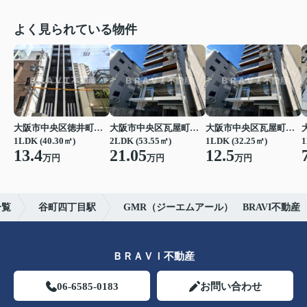
よく見られている物件
大阪市中央区徳井町２丁目
大阪市中央区瓦屋町１丁目
大阪市中央区瓦屋町１丁目
1LDK (40.30㎡)
2LDK (53.55㎡)
1LDK (32.25㎡)
1
13.4
21.05
12.5
万円
万円
万円
一覧
谷町四丁目駅
GMR（ジーエムアール） BRAVI不動産
ＢＲＡＶＩ不動産
06-6585-0183
お問い合わせ