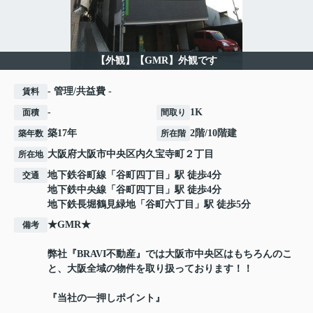
【外観】【GMR】外観です
- 管理/共益費 -
賃料
-
1K
面積
間取り
築17年
2階/10階建
築年数
所在階
大阪府
大阪市中央区
内久宝寺町
２丁目
所在地
地下鉄谷町線
「
谷町四丁目
」駅 徒歩4分
交通
地下鉄中央線
「
谷町四丁目
」駅 徒歩4分
地下鉄長堀鶴見緑地
「
谷町六丁目
」駅 徒歩5分
★GMR★
備考
弊社『BRAVI不動産』では大阪市中央区はもちろんのこ
と、大阪全域の物件を取り扱っております！！
『当社の一押しポイント』