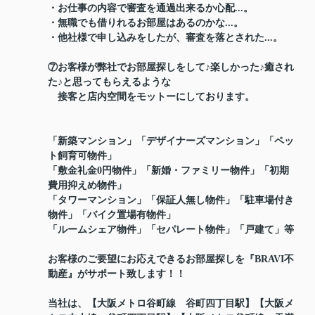
・お仕事の内容で審査を通過出来るか心配...。
・無職でも借りれるお部屋はあるのかな...。
・他社様で申し込みをしたが、審査を落とされた...。
⑦お客様が弊社でお部屋探しをして♪楽しかった♪癒され
た♪と思ってもらえるような
接客と店内空間をモットーにしております。
「新築マンション」「デザイナーズマンション」「ペッ
ト飼育可物件」
「敷金礼金0円物件」「新婚・ファミリー物件」「初期
費用抑えめ物件」
「タワーマンション」「保証人無し物件」「駐車場付き
物件」「バイク置場有物件」
「ルームシェア物件」「セパレート物件」「戸建て」等
お客様のご要望にお応えできるお部屋探しを『BRAVI不
動産』がサポート致します！！
当社は、【大阪メトロ谷町線 谷町四丁目駅】【大阪メ