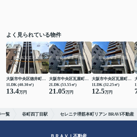
よく見られている物件
大阪市中央区徳井町２丁目
大阪市中央区瓦屋町１丁目
大阪市中央区瓦屋町１丁目
1LDK (40.30㎡)
2LDK (53.55㎡)
1LDK (32.25㎡)
1
13.4
21.05
12.5
万円
万円
万円
件一覧
谷町四丁目駅
セレニテ堺筋本町リアン BRAVI不動産
ＢＲＡＶＩ不動産