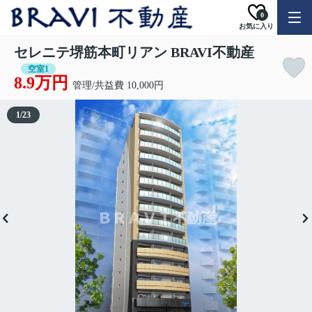
0
お気に入り
セレニテ堺筋本町リアン BRAVI不動産
空室1
8.9万円
管理/共益費 10,000円
1
/
23