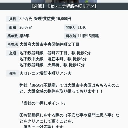
【外観】【セレニテ堺筋本町リアン】
8.9万円 管理/共益費 10,000円
賃料
26.07㎡
1DK
面積
間取り
築3年
11階/15階建
築年数
所在階
大阪府
大阪市中央区
徳井町
２丁目
所在地
地下鉄谷町線
「
谷町四丁目
」駅 徒歩7分
交通
地下鉄中央線
「
堺筋本町
」駅 徒歩8分
地下鉄谷町線
「
天満橋
」駅 徒歩17分
★セレニテ堺筋本町リアン★
備考
弊社『BRAVI不動産』では大阪市中央区はもちろんのこ
と、大阪全域の物件を取り扱っております！！
『当社の一押しポイント』
①お部屋探しをする際の（不安な事や疑問に思う事）な
どをクリアにして頂くことを、
優先にご対応致します。