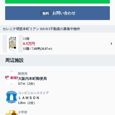
お問い合わせ
無料
セレニテ堺筋本町リアン BRAVI不動産の募集中物件
11階
8.9万円
11階 / 7.88坪(26.07㎡)
周辺施設
郵便局
大阪内本町郵便局
117ｍ（2分）
コンビニエンスストア
ＬＡＷＳＯＮ
128ｍ（2分）
小学校