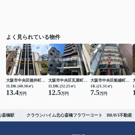
よく見られている物件
大阪市中央区徳井町２丁目
大阪市中央区瓦屋町１丁目
大阪市中央区船越町２丁目
1LDK (40.30㎡)
1LDK (32.25㎡)
1K (21.31㎡)
1
13.4
12.5
7.5
万円
万円
万円
心斎橋駅
クラウンハイム北心斎橋フラワーコート BRAVI不動産