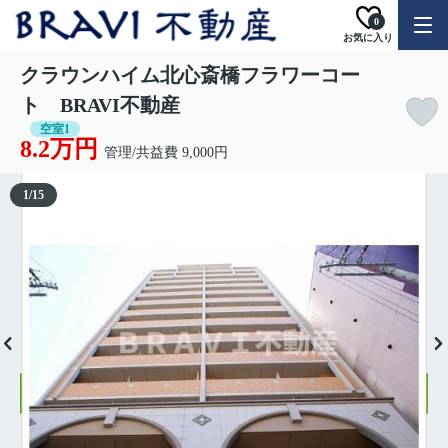
0
お気に入り
クラウンハイム北心斎橋フラワーコー
ト BRAVI不動産
空室1
8.2万円
管理/共益費 9,000円
1
/
15