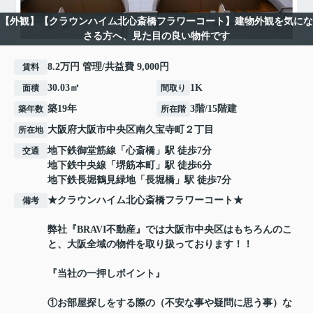
【外観】【クラウンハイム北心斎橋フラワーコート】建物外観を気にな
さる方へ、見た目の良い物件です
8.2万円 管理/共益費 9,000円
賃料
30.03㎡
1K
面積
間取り
築19年
3階/15階建
築年数
所在階
大阪府
大阪市中央区
南久宝寺町
２丁目
所在地
地下鉄御堂筋線
「
心斎橋
」駅 徒歩7分
交通
地下鉄中央線
「
堺筋本町
」駅 徒歩6分
地下鉄長堀鶴見緑地
「
長堀橋
」駅 徒歩7分
★クラウンハイム北心斎橋フラワーコート★
備考
弊社『BRAVI不動産』では大阪市中央区はもちろんのこ
と、大阪全域の物件を取り扱っております！！
『当社の一押しポイント』
①お部屋探しをする際の（不安な事や疑問に思う事）な