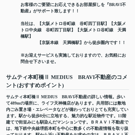
お客様のご要望にお応えできるお部屋探しを『BRAVI不
動産』がサポート致します！！
当社は、【大阪メトロ谷町線 谷町四丁目駅】【大阪メ
トロ中央線 谷町四丁目駅】【大阪メトロ谷町線 天満
橋駅】
【京阪本線 天満橋駅】から徒歩圏内です！！
※お迎えサービスも実施しておりますので、お気軽にお
問合せ下さいませ。
サムティ本町橋Ⅱ MEDIUS BRAVI不動産のコメ
ント(おすすめポイント)
サムティ本町橋Ⅱ MEDIUS BRAVI不動産の詳しい情報。歩い
て489mの場所に、ライフ天神橋店があります。共用部には敷地
内ごみ置き場・エレベータなどが備わっておりとても充実してい
ます。駅から徒歩8分に立地する、魅力的な駅近物件です。11階
建てで街並みにも馴染んだマンションです。ＢＲＡＶＩ不動産で
は、地下鉄中央線堺筋本町を中心に数多くの不動産情報を取り扱
っております。駅から近い不動産をお求めの方は、ＢＲＡＶＩ不