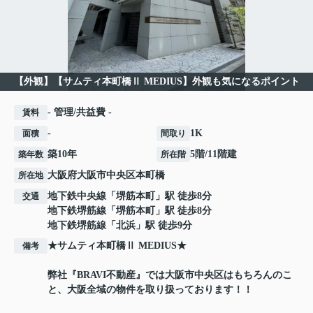
【外観】【サムティ本町橋Ⅱ MEDIUS】外観も気になるポイント
- 管理/共益費 -
賃料
-
1K
面積
間取り
築10年
5階/11階建
築年数
所在階
大阪府
大阪市中央区
本町橋
所在地
地下鉄中央線
「
堺筋本町
」駅 徒歩8分
交通
地下鉄堺筋線
「
堺筋本町
」駅 徒歩8分
地下鉄堺筋線
「
北浜
」駅 徒歩9分
★サムティ本町橋Ⅱ MEDIUS★
備考
弊社『BRAVI不動産』では大阪市中央区はもちろんのこ
と、大阪全域の物件を取り扱っております！！