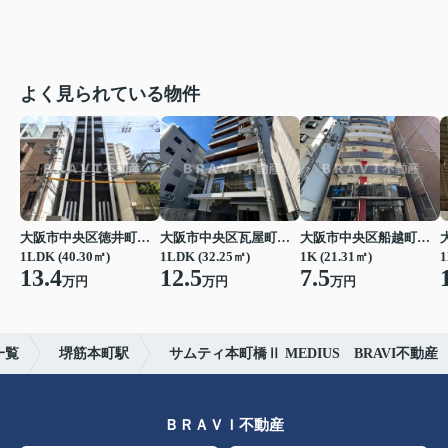
よく見られている物件
大阪市中央区徳井町２丁目
大阪市中央区瓦屋町１丁目
大阪市中央区船越町２丁目
1LDK (40.30㎡)
1LDK (32.25㎡)
1K (21.31㎡)
1
13.4
12.5
7.5
万円
万円
万円
一覧
堺筋本町駅
サムティ本町橋Ⅱ MEDIUS BRAVI不動産
ＢＲＡＶＩ不動産