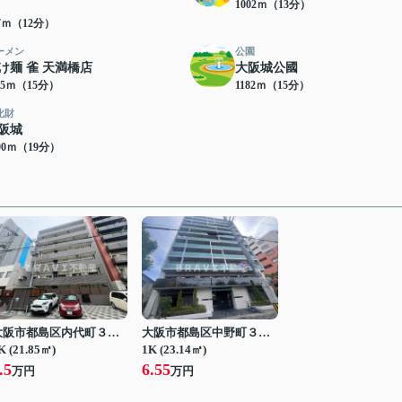
1002ｍ（13分）
37ｍ（12分）
ーメン
公園
け麺 雀 天満橋店
大阪城公國
55ｍ（15分）
1182ｍ（15分）
化財
阪城
90ｍ（19分）
大阪市都島区内代町３丁目
大阪市都島区中野町３丁目
K (21.85㎡)
1K (23.14㎡)
.5
6.55
万円
万円