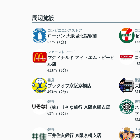
周辺施設
コンビニエンスストア
コ
ローソン 大阪城北詰駅前
セ
52ｍ（1分）
1
ファーストフード
ジ
マクドナルド アイ・エム・ピービ
コ
4
ル店
433ｍ（6分）
書店
警
ブックオフ京阪京橋店
大
493ｍ（7分）
5
銀行
喫
（株）りそな銀行 京阪京橋支店
ス
637ｍ（8分）
下
6
銀行
大
三井住友銀行 京阪京橋支店
大