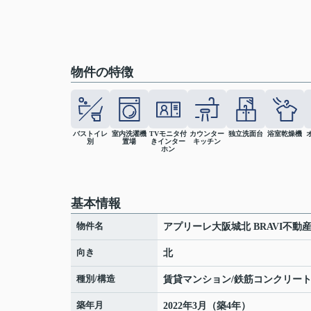
物件の特徴
バストイレ
室内洗濯機
TVモニタ付
カウンター
独立洗面台
浴室乾燥機
別
置場
きインター
キッチン
ホン
基本情報
物件名
アプリーレ大阪城北 BRAVI不動
向き
北
種別/構造
賃貸マンション/鉄筋コンクリー
築年月
2022年3月（築4年）