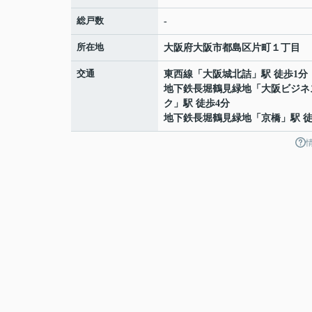
総戸数
-
所在地
大阪府
大阪市都島区
片町
１丁目
交通
東西線
「
大阪城北詰
」駅 徒歩1分
地下鉄長堀鶴見緑地
「
大阪ビジネ
ク
」駅 徒歩4分
地下鉄長堀鶴見緑地
「
京橋
」駅 