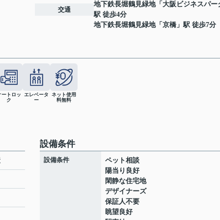
地下鉄長堀鶴見緑地
「
大阪ビジネスパー
交通
駅 徒歩4分
地下鉄長堀鶴見緑地
「
京橋
」駅 徒歩7分
オートロッ
エレベータ
ネット使用
ク
ー
料無料
設備条件
設備条件
産
ペット相談
陽当り良好
閑静な住宅地
デザイナーズ
ト
保証人不要
眺望良好