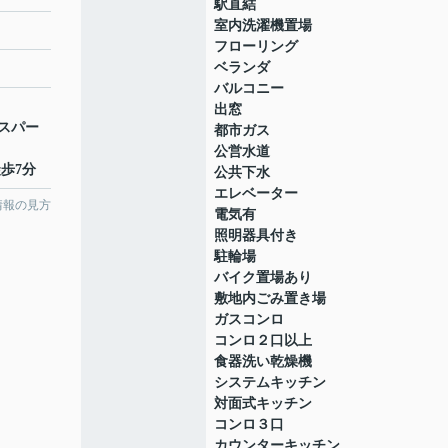
駅直結
室内洗濯機置場
フローリング
ベランダ
バルコニー
出窓
スパー
都市ガス
公営水道
徒歩7分
公共下水
エレベーター
情報の見方
電気有
照明器具付き
駐輪場
バイク置場あり
敷地内ごみ置き場
ガスコンロ
コンロ２口以上
食器洗い乾燥機
システムキッチン
対面式キッチン
コンロ３口
カウンターキッチン