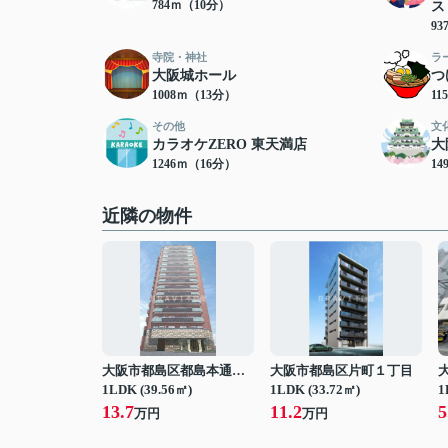
784ｍ（10分）
ス
9
寺院・神社
ラ
大阪城ホール
つ
1008ｍ（13分）
11
その他
文
カラオケZERO 東天満店
大
1246ｍ（16分）
14
近隣の物件
大阪市都島区都島本通３丁目
大阪市都島区片町１丁目
1LDK (39.56㎡)
1LDK (33.72㎡)
1
13.7
11.2
5
万円
万円