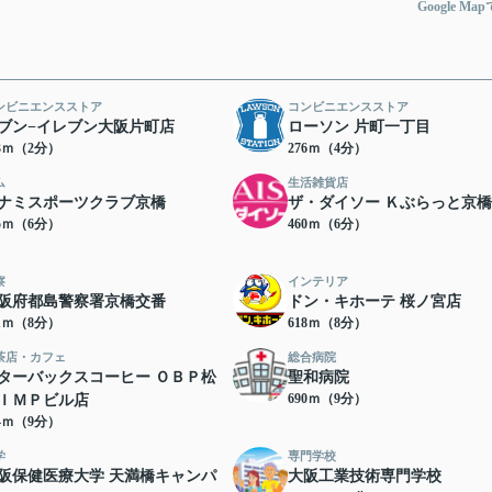
Google Ma
ンビニエンスストア
コンビニエンスストア
ブン−イレブン大阪片町店
ローソン 片町一丁目
33ｍ（2分）
276ｍ（4分）
ム
生活雑貨店
ナミスポーツクラブ京橋
ザ・ダイソー Ｋぶらっと京
35ｍ（6分）
460ｍ（6分）
察
インテリア
阪府都島警察署京橋交番
ドン・キホーテ 桜ノ宮店
71ｍ（8分）
618ｍ（8分）
茶店・カフェ
総合病院
ターバックスコーヒー ＯＢＰ松
聖和病院
690ｍ（9分）
ＩＭＰビル店
74ｍ（9分）
学
専門学校
阪保健医療大学 天満橋キャンパ
大阪工業技術専門学校