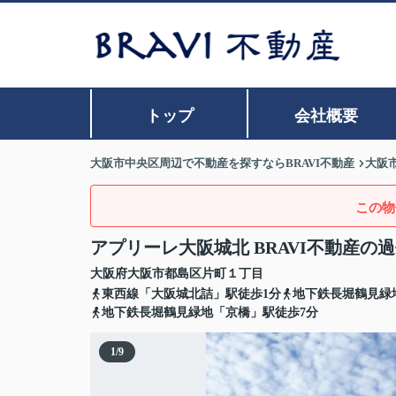
トップ
会社概要
大阪市中央区周辺で不動産を探すならBRAVI不動産
大阪
この物
アプリーレ大阪城北 BRAVI不動産の
大阪府
大阪市都島区
片町
１丁目
東西線「大阪城北詰」駅徒歩1分
地下鉄長堀鶴見緑
地下鉄長堀鶴見緑地「京橋」駅徒歩7分
1
/
9