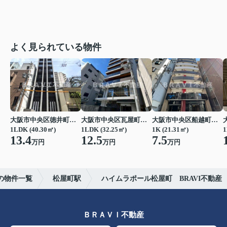
よく見られている物件
大阪市中央区徳井町２丁目
大阪市中央区瓦屋町１丁目
大阪市中央区船越町２丁目
1LDK (40.30㎡)
1LDK (32.25㎡)
1K (21.31㎡)
1
13.4
12.5
7.5
万円
万円
万円
の物件一覧
松屋町駅
ハイムラポール松屋町 BRAVI不動産
ＢＲＡＶＩ不動産