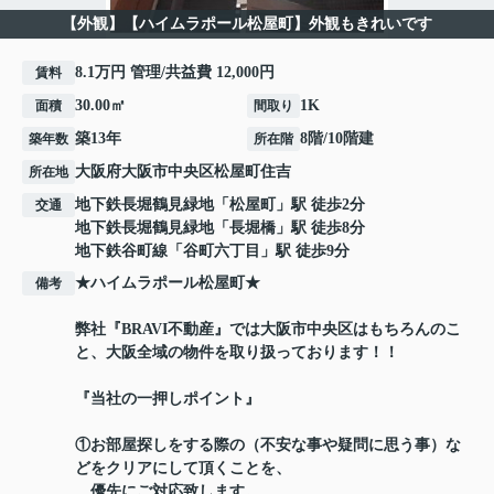
【外観】【ハイムラポール松屋町】外観もきれいです
8.1万円 管理/共益費 12,000円
賃料
30.00㎡
1K
面積
間取り
築13年
8階/10階建
築年数
所在階
大阪府
大阪市中央区
松屋町住吉
所在地
地下鉄長堀鶴見緑地
「
松屋町
」駅 徒歩2分
交通
地下鉄長堀鶴見緑地
「
長堀橋
」駅 徒歩8分
地下鉄谷町線
「
谷町六丁目
」駅 徒歩9分
★ハイムラポール松屋町★
備考
弊社『BRAVI不動産』では大阪市中央区はもちろんのこ
と、大阪全域の物件を取り扱っております！！
『当社の一押しポイント』
①お部屋探しをする際の（不安な事や疑問に思う事）な
どをクリアにして頂くことを、
優先にご対応致します。