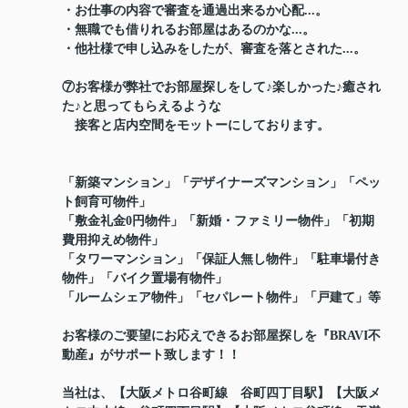
・お仕事の内容で審査を通過出来るか心配...。
・無職でも借りれるお部屋はあるのかな...。
・他社様で申し込みをしたが、審査を落とされた...。
⑦お客様が弊社でお部屋探しをして♪楽しかった♪癒され
た♪と思ってもらえるような
接客と店内空間をモットーにしております。
「新築マンション」「デザイナーズマンション」「ペッ
ト飼育可物件」
「敷金礼金0円物件」「新婚・ファミリー物件」「初期
費用抑えめ物件」
「タワーマンション」「保証人無し物件」「駐車場付き
物件」「バイク置場有物件」
「ルームシェア物件」「セパレート物件」「戸建て」等
お客様のご要望にお応えできるお部屋探しを『BRAVI不
動産』がサポート致します！！
当社は、【大阪メトロ谷町線 谷町四丁目駅】【大阪メ