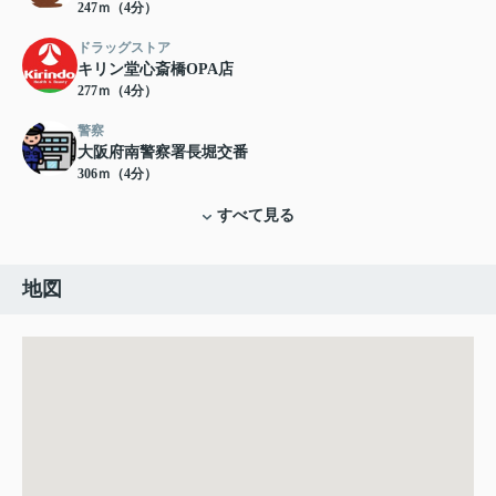
247ｍ（4分）
ドラッグストア
キリン堂心斎橋OPA店
277ｍ（4分）
警察
大阪府南警察署長堀交番
306ｍ（4分）
すべて見る
地図