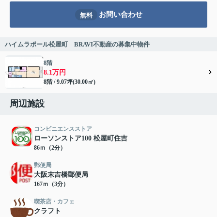
お問い合わせ
無料
ハイムラポール松屋町 BRAVI不動産の募集中物件
8階
8.1万円
8階 / 9.07坪(30.00㎡)
周辺施設
コンビニエンスストア
ローソンストア100 松屋町住吉
86ｍ（2分）
郵便局
大阪末吉橋郵便局
167ｍ（3分）
喫茶店・カフェ
クラフト