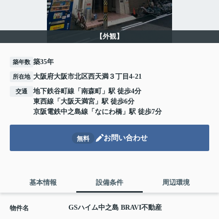
【外観】
築35年
築年数
大阪府大阪市北区西天満３丁目4-21
所在地
地下鉄谷町線
「
南森町
」駅 徒歩4分
交通
東西線
「
大阪天満宮
」駅 徒歩6分
京阪電鉄中之島線
「
なにわ橋
」駅 徒歩7分
お問い合わせ
無料
基本情報
設備条件
周辺環境
GSハイム中之島 BRAVI不動産
物件名