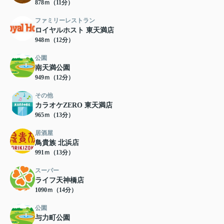
878ｍ（11分）
ファミリーレストラン
ロイヤルホスト 東天満店
948ｍ（12分）
公園
南天満公園
949ｍ（12分）
その他
カラオケZERO 東天満店
965ｍ（13分）
居酒屋
鳥貴族 北浜店
991ｍ（13分）
スーパー
ライフ天神橋店
1090ｍ（14分）
公園
与力町公園