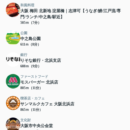
和風料理
大阪 梅田 北新地 淀屋橋｜志津可【うなぎ/鰻/江戸流/専
門/ランチ/中之島/駅近】
505ｍ（7分）
公園
中之島公園
611ｍ（8分）
銀行
りそな銀行・北浜支店
688ｍ（9分）
ファーストフード
モスバーガー 北浜店
805ｍ（11分）
喫茶店・カフェ
サンマルクカフェ 大阪北浜店
865ｍ（11分）
文化財
大阪市中央公会堂