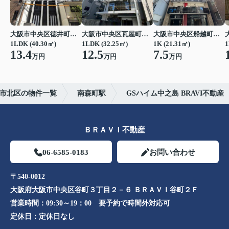
大阪市中央区徳井町２丁目
大阪市中央区瓦屋町１丁目
大阪市中央区船越町２丁目
1LDK (40.30㎡)
1LDK (32.25㎡)
1K (21.31㎡)
1
13.4
12.5
7.5
万円
万円
万円
市北区の物件一覧
南森町駅
GSハイム中之島 BRAVI不動産
ＢＲＡＶＩ不動産
06-6585-0183
お問い合わせ
〒540-0012
大阪府大阪市中央区谷町３丁目２－６ ＢＲＡＶＩ谷町２Ｆ
営業時間：
09:30～19：00 要予約で時間外対応可
定休日：
定休日なし