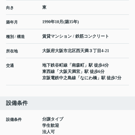
東
向き
1990年10月(築35年)
築年月
賃貸マンション / 鉄筋コンクリート
種別 / 構造
大阪府
大阪市北区
西天満
３丁目4-21
所在地
地下鉄谷町線
「
南森町
」駅 徒歩4分
交通
東西線
「
大阪天満宮
」駅 徒歩6分
京阪電鉄中之島線
「
なにわ橋
」駅 徒歩7分
設備条件
分譲タイプ
設備条件
学生歓迎
法人可