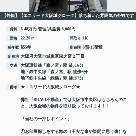
【外観】【エスリード大阪城クローグ】落ち着いた雰囲気の外観です
6.48万円 管理/共益費 8,000円
賃料
22.20㎡
1K
面積
間取り
築5年
8階/15階建
築年数
所在階
大阪府
大阪市城東区
森之宮
２丁目
所在地
大阪環状線
「
森ノ宮
」駅 徒歩6分
交通
地下鉄中央線
「
森ノ宮
」駅 徒歩6分
地下鉄中央線
「
緑橋
」駅 徒歩7分
★エスリード大阪城クローグ★
備考
弊社『BRAVI不動産』では大阪市中央区はもちろんのこ
と、大阪全域の物件を取り扱っております！！
『当社の一押しポイント』
①お部屋探しをする際の（不安な事や疑問に思う事）な