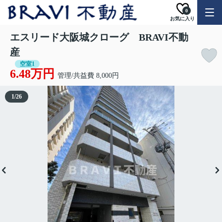
0
お気に入り
エスリード大阪城クローグ BRAVI不動
産
空室1
6.48万円
管理/共益費 8,000円
1
/
26