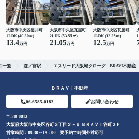
大阪市中央区徳井町２丁目
大阪市中央区瓦屋町１丁目
大阪市中央区瓦屋町１丁目
1LDK (40.30㎡)
2LDK (53.55㎡)
1LDK (32.25㎡)
1
13.4
21.05
12.5
万円
万円
万円
件一覧
森ノ宮駅
エスリード大阪城クローグ BRAVI不動産
ＢＲＡＶＩ不動産
06-6585-0183
お問い合わせ
〒540-0012
大阪府大阪市中央区谷町３丁目２－６ ＢＲＡＶＩ谷町２Ｆ
営業時間：
09:30～19：00 要予約で時間外対応可