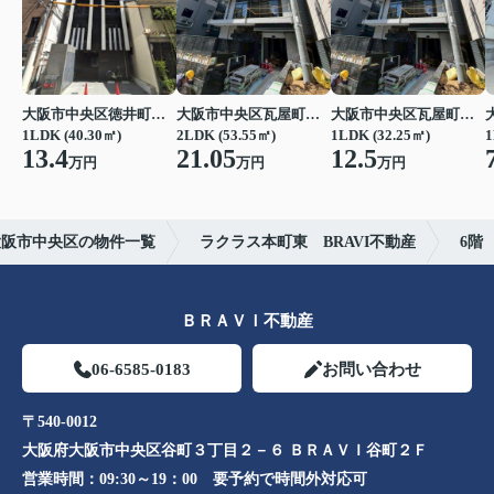
大阪市中央区徳井町２丁目
大阪市中央区瓦屋町１丁目
大阪市中央区瓦屋町１丁目
1LDK (40.30㎡)
2LDK (53.55㎡)
1LDK (32.25㎡)
1
13.4
21.05
12.5
万円
万円
万円
大阪市中央区の物件一覧
ラクラス本町東 BRAVI不動産
6階
ＢＲＡＶＩ不動産
06-6585-0183
お問い合わせ
〒540-0012
大阪府大阪市中央区谷町３丁目２－６ ＢＲＡＶＩ谷町２Ｆ
営業時間：
09:30～19：00 要予約で時間外対応可