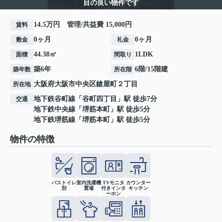
目の良い物件です
14.5万円 管理/共益費 15,000円
賃料
0ヶ月
0ヶ月
敷金
礼金
44.38㎡
1LDK
面積
間取り
築6年
6階/15階建
築年数
所在階
大阪府
大阪市中央区
鎗屋町
２丁目
所在地
地下鉄谷町線
「
谷町四丁目
」駅 徒歩7分
交通
地下鉄中央線
「
堺筋本町
」駅 徒歩5分
地下鉄堺筋線
「
堺筋本町
」駅 徒歩5分
物件の特徴
バストイレ
室内洗濯機
TVモニタ
カウンター
別
置場
付きインタ
キッチン
ーホン