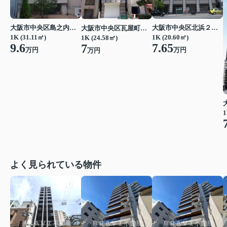
大阪市中央区島之内２丁目
大阪市中央区北浜２丁目
大阪市中央区瓦屋町３丁目
1K (31.11㎡)
1K (20.60㎡)
1K (24.58㎡)
9.6
7.65
7
万円
万円
万円
1
よく見られている物件