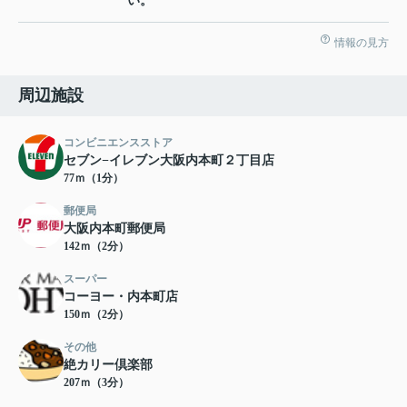
い。
情報の見方
周辺施設
コンビニエンスストア
セブン−イレブン大阪内本町２丁目店
77ｍ（1分）
郵便局
大阪内本町郵便局
142ｍ（2分）
スーパー
コーヨー・内本町店
150ｍ（2分）
その他
絶カリー倶楽部
207ｍ（3分）