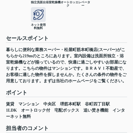
独立洗面台
浴室乾燥機
オートロッ
エレベータ
ク
ー
ネット使用
料無料
セールスポイント
暮らしに便利な業務スーパー・松屋町筋本町橋店(スーパー)がこ
ちらから219mのところにあります。室内設備は洗面所独立・浴
室乾燥機などが揃っているので、快適に過ごしやすいお部屋にな
ります。こちらの物件はマンションです。ＢＲＡＶＩ不動産で、
お客様に適した物件を探しませんか。たくさんの条件の物件をご
用意しております。まずは当社のホームページをご覧ください。
ポイント
賃貸
マンション
中央区
堺筋本町駅
谷町四丁目駅
1LDK
オートロック付
宅配ボックス
追い焚き機能
インタ
ーネット無料
担当者のコメント