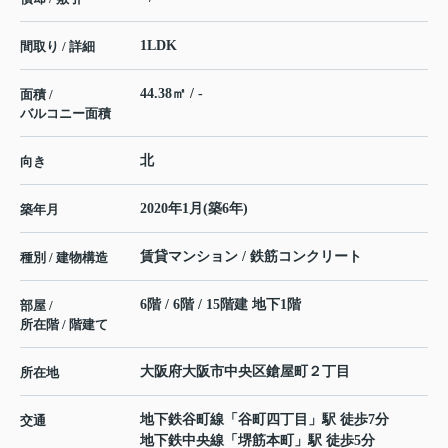
1LDK
間取り / 詳細
44.38㎡ / -
面積 /
バルコニー面積
北
向き
2020年1月(築6年)
築年月
賃貸マンション / 鉄筋コンクリート
種別 / 建物構造
6階 / 6階 / 15階建 地下1階
部屋 /
所在階 / 階建て
大阪府
大阪市中央区
鎗屋町
２丁目
所在地
地下鉄谷町線
「
谷町四丁目
」駅 徒歩7分
交通
地下鉄中央線
「
堺筋本町
」駅 徒歩5分