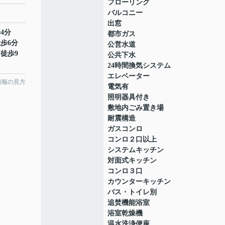
フローリング
バルコニー
出窓
4分
都市ガス
徒歩6分
公営水道
 徒歩9
公共下水
24時間換気システム
エレベーター
情報の見方
電気有
照明器具付き
敷地内ごみ置き場
耐震構造
ガスコンロ
コンロ２口以上
システムキッチン
対面式キッチン
コンロ３口
カウンターキッチン
バス・トイレ別
追焚機能浴室
浴室乾燥機
温水洗浄便座