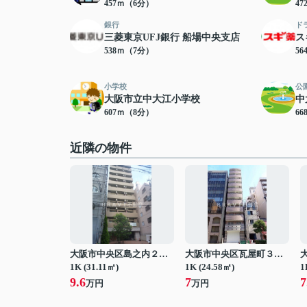
457ｍ（6分）
4
銀行
ド
三菱東京UFJ銀行 船場中央支店
ス
538ｍ（7分）
5
小学校
公
大阪市立中大江小学校
中
607ｍ（8分）
6
近隣の物件
大阪市中央区島之内２丁目
大阪市中央区瓦屋町３丁目
1K (31.11㎡)
1K (24.58㎡)
1
9.6
7
7
万円
万円