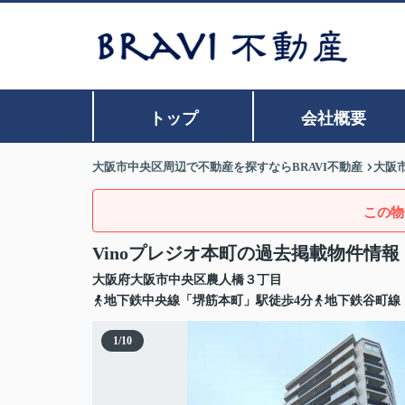
トップ
会社概要
大阪市中央区周辺で不動産を探すならBRAVI不動産
大阪
この物
Vinoプレジオ本町の過去掲載物件情報
大阪府
大阪市中央区
農人橋
３丁目
地下鉄中央線「堺筋本町」駅徒歩4分
地下鉄谷町線
1
/
10