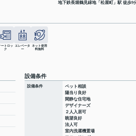
地下鉄長堀鶴見緑地
「
松屋町
」駅 徒歩9
オートロッ
エレベータ
ネット使用
ク
ー
料無料
設備条件
設備条件
ペット相談
陽当り良好
閑静な住宅地
デザイナーズ
ト
２人入居可
眺望良好
法人可
室内洗濯機置場