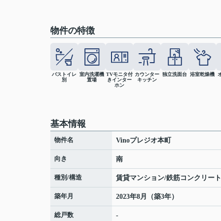
物件の特徴
バストイレ
室内洗濯機
TVモニタ付
カウンター
独立洗面台
浴室乾燥機
別
置場
きインター
キッチン
ホン
基本情報
物件名
Vinoプレジオ本町
向き
南
種別/構造
賃貸マンション/鉄筋コンクリー
築年月
2023年8月（築3年）
総戸数
-