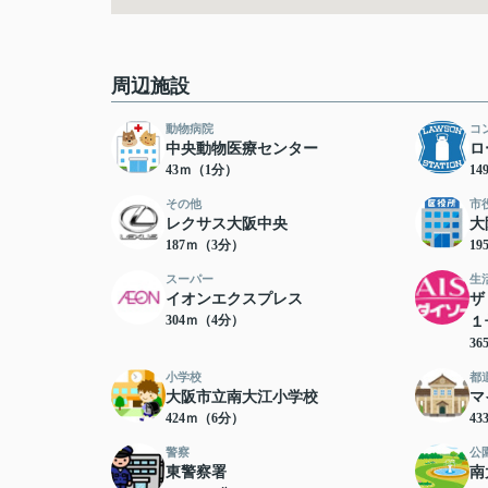
周辺施設
動物病院
コ
中央動物医療センター
ロ
43ｍ（1分）
1
その他
市
レクサス大阪中央
大
187ｍ（3分）
1
スーパー
生
イオンエクスプレス
ザ
304ｍ（4分）
１
3
小学校
都
大阪市立南大江小学校
マ
424ｍ（6分）
4
警察
公
東警察署
南