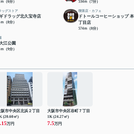
72ｍ（6分）
534ｍ（7分）
ラッグストア
喫茶店・カフェ
ギドラッグ北久宝寺店
ドトールコーヒーショップ 
64ｍ（8分）
丁目店
574ｍ（8分）
園
大江公園
68ｍ（9分）
大阪市中央区北浜２丁目
大阪市中央区谷町７丁目
K (20.60㎡)
1K (24.27㎡)
.15
7.5
万円
万円