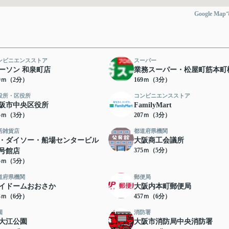
Google Ma
ンビニエンスストア
スーパー
ーソン 和泉町店
業務スーパー・松屋町筋本町
49ｍ（2分）
169ｍ（3分）
役所・区役所
コンビニエンスストア
阪市中央区役所
FamilyMart
95ｍ（3分）
207ｍ（3分）
活雑貨店
都道府県機関
・ダイソー・船場センタービル
大阪商工会議所
375ｍ（5分）
号館店
65ｍ（5分）
道府県機関
郵便局
イドームおおさか
大阪内本町郵便局
33ｍ（6分）
457ｍ（6分）
園
消防署
大江公園
大阪市消防局中央消防署