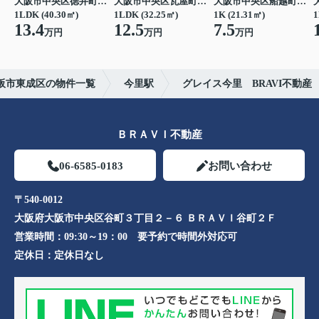
大阪市中央区徳井町２丁目
大阪市中央区瓦屋町１丁目
大阪市中央区船越町２丁目
1LDK (40.30㎡)
1LDK (32.25㎡)
1K (21.31㎡)
1
13.4
12.5
7.5
万円
万円
万円
阪市東成区の物件一覧
今里駅
グレイス今里 BRAVI不動産
ＢＲＡＶＩ不動産
06-6585-0183
お問い合わせ
〒540-0012
大阪府大阪市中央区谷町３丁目２－６ ＢＲＡＶＩ谷町２Ｆ
営業時間：
09:30～19：00 要予約で時間外対応可
定休日：
定休日なし