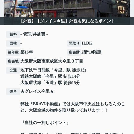
【外観】【グレイス今里】外観も気になるポイント
- 管理/共益費 -
賃料
-
1LDK
面積
間取り
築16年
2階/10階建
築年数
所在階
大阪府
大阪市東成区
大今里
３丁目
所在地
地下鉄千日前線
「
今里
」駅 徒歩1分
交通
近鉄大阪線
「
今里
」駅 徒歩14分
大阪環状線
「
玉造
」駅 徒歩15分
★グレイス今里★
備考
弊社『BRAVI不動産』では大阪市中央区はもちろんのこ
と、大阪全域の物件を取り扱っております！！
『当社の一押しポイント』