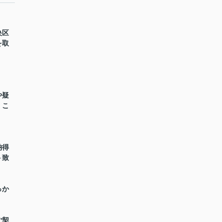
央区
を取
や疑
くこ
納得
ト致
っか
。
ご契