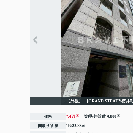
【外観】
【GRAND STEADY徳
価格
7.4万円
管理/共益費
9,000円
間取り/面積
1R/22.83㎡