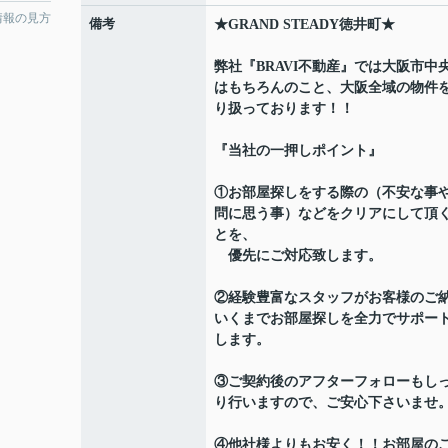
情報の見方
備考
★GRAND STEADY徳井町★
弊社『BRAVI不動産』では大阪市中
はもちろんのこと、大阪全域の物件
り扱っております！！
『当社の一押しポイント』
①お部屋探しをする際の（不安な事
問に思う事）などをクリアにして頂
とを、
優先にご対応致します。
②経験豊富なスタッフがお客様のご
いくまでお部屋探しを全力でサポー
します。
③ご契約後のアフターフォローもし
り行いますので、ご安心下さいませ
④他社様よりもお安く！！お部屋の