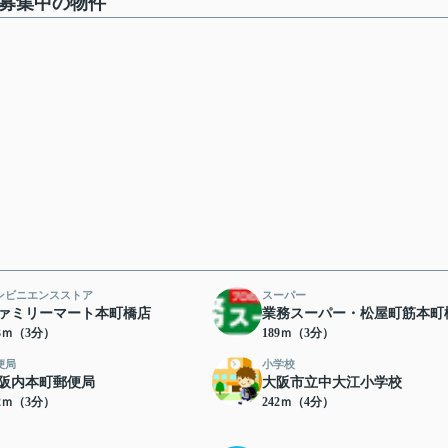
産で募集中の物件
ンビニエンスストア
スーパー
ァミリーマート本町橋店
業務スーパー・松屋町筋本町
73ｍ（3分）
189ｍ（3分）
便局
小学校
阪内本町郵便局
大阪市立中大江小学校
92ｍ（3分）
242ｍ（4分）