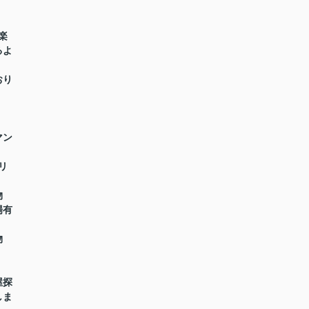
楽
るよ
おり
マン
リ
物
場有
物
屋探
しま