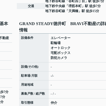
地下鉄谷町線
「
谷町四丁目
」駅 徒歩7分
交通
地下鉄中央線
「
堺筋本町
」駅 徒歩7分
地下鉄谷町線
「
天満橋
」駅 徒歩15分
の基本
GRAND STEADY徳井町 BRAVI不動産の詳
情報
設備条件
I不動産
エレベーター
駐輪場
オートロック
宅配ボックス
防犯カメラ
設備(その他)
-
駐車場/月額
-/-
用途地域
-
徒歩7分
募集戸数 / 総戸数
- / -
7分
5分
取引態様
仲介