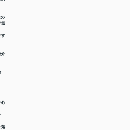
社の
が気
です
紹介
合
か心
か
を落