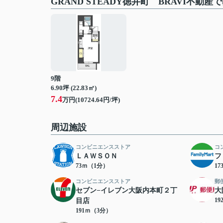
GRAND STEADY徳井町 BRAVI不動
9階
6.90坪 (22.83㎡)
7.4
万円(10724.64円/坪)
周辺施設
コンビニエンスストア
コ
ＬＡＷＳＯＮ
フ
73ｍ（1分）
1
コンビニエンスストア
郵
セブン−イレブン大阪内本町２丁
大
1
目店
191ｍ（3分）