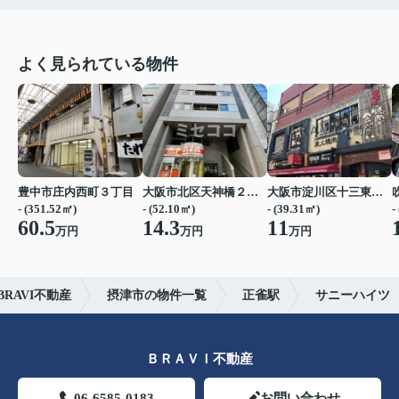
よく見られている物件
豊中市庄内西町３丁目
大阪市北区天神橋２丁目
大阪市淀川区十三東２丁目
- (351.52㎡)
- (52.10㎡)
- (39.31㎡)
-
60.5
14.3
11
万円
万円
万円
RAVI不動産
摂津市の物件一覧
正雀駅
サニーハイツ
ＢＲＡＶＩ不動産
06-6585-0183
お問い合わせ