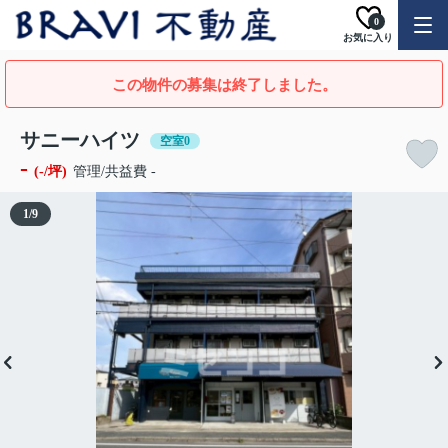
0
お気に入り
この物件の募集は終了しました。
サニーハイツ
空室0
-
(-/坪)
管理/共益費 -
1
/
9