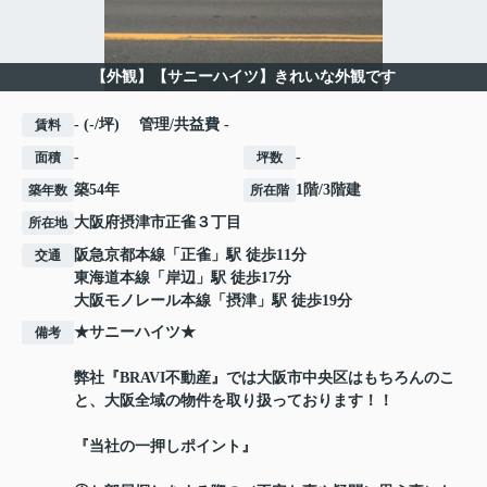
【外観】【サニーハイツ】きれいな外観です
- (-/坪) 管理/共益費 -
賃料
-
-
面積
坪数
築54年
1階/3階建
築年数
所在階
大阪府
摂津市
正雀
３丁目
所在地
阪急京都本線
「
正雀
」駅 徒歩11分
交通
東海道本線
「
岸辺
」駅 徒歩17分
大阪モノレール本線
「
摂津
」駅 徒歩19分
★サニーハイツ★
備考
弊社『BRAVI不動産』では大阪市中央区はもちろんのこ
と、大阪全域の物件を取り扱っております！！
『当社の一押しポイント』