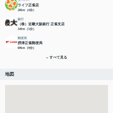
スーパー
ライフ正雀店
286ｍ（4分）
銀行
（株）近畿大阪銀行 正雀支店
349ｍ（5分）
郵便局
摂津正雀郵便局
696ｍ（9分）
すべて見る
地図