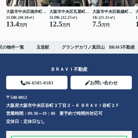
大阪市中央区徳井町２丁目
大阪市中央区瓦屋町１丁目
大阪市中央区船越町２丁目
1LDK (40.30㎡)
1LDK (32.25㎡)
1K (21.31㎡)
1
13.4
12.5
7.5
万円
万円
万円
区の物件一覧
玉造駅
グランデカワノ真田山 BRAVI不動産
ＢＲＡＶＩ不動産
06-6585-0183
お問い合わせ
〒540-0012
大阪府大阪市中央区谷町３丁目２－６ ＢＲＡＶＩ谷町２Ｆ
営業時間：
09:30～19：00 要予約で時間外対応可
定休日：
定休日なし