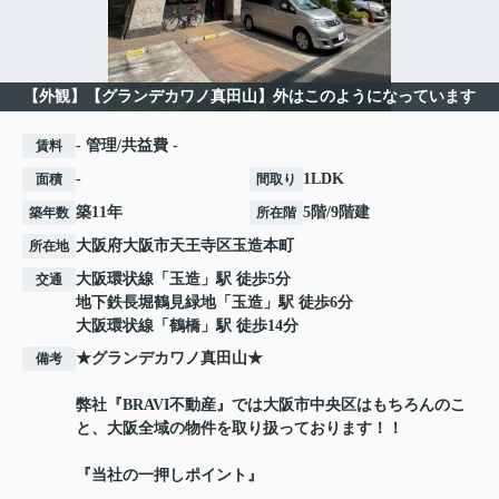
【外観】【グランデカワノ真田山】外はこのようになっています
- 管理/共益費 -
賃料
-
1LDK
面積
間取り
築11年
5階/9階建
築年数
所在階
大阪府
大阪市天王寺区
玉造本町
所在地
大阪環状線
「
玉造
」駅 徒歩5分
交通
地下鉄長堀鶴見緑地
「
玉造
」駅 徒歩6分
大阪環状線
「
鶴橋
」駅 徒歩14分
★グランデカワノ真田山★
備考
弊社『BRAVI不動産』では大阪市中央区はもちろんのこ
と、大阪全域の物件を取り扱っております！！
『当社の一押しポイント』