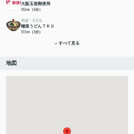
大阪玉造郵便局
352ｍ（5分）
そば・うどん
極楽うどんＴＫＵ
372ｍ（5分）
すべて見る
地図