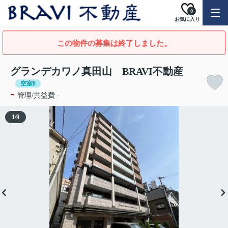
0
お気に入り
この物件の募集は終了しました。
グランデカワノ真田山 BRAVI不動産
空室0
-
管理/共益費 -
1
/
9