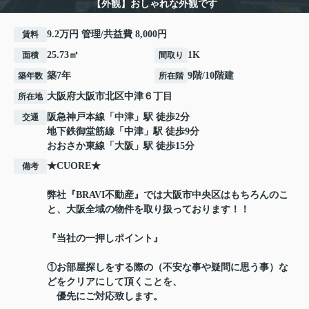
【外観】おしゃれな外観です
9.2万円 管理/共益費 8,000円
賃料
25.73㎡
1K
面積
間取り
築7年
9階/10階建
築年数
所在階
大阪府
大阪市北区
中津
６丁目
所在地
阪急神戸本線
「
中津
」駅 徒歩2分
交通
地下鉄御堂筋線
「
中津
」駅 徒歩9分
おおさか東線
「
大阪
」駅 徒歩15分
★CUORE★
備考
弊社『BRAVI不動産』では大阪市中央区はもちろんのこ
と、大阪全域の物件を取り扱っております！！
『当社の一押しポイント』
①お部屋探しをする際の（不安な事や疑問に思う事）な
どをクリアにして頂くことを、
優先にご対応致します。