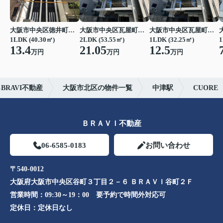
大阪市中央区徳井町２丁目
大阪市中央区瓦屋町１丁目
大阪市中央区瓦屋町１丁目
1LDK (40.30㎡)
2LDK (53.55㎡)
1LDK (32.25㎡)
1
13.4
21.05
12.5
万円
万円
万円
RAVI不動産
大阪市北区の物件一覧
中津駅
CUORE
ＢＲＡＶＩ不動産
06-6585-0183
お問い合わせ
〒540-0012
大阪府大阪市中央区谷町３丁目２－６ ＢＲＡＶＩ谷町２Ｆ
営業時間：
09:30～19：00 要予約で時間外対応可
定休日：
定休日なし