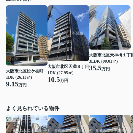
大阪市北区天神橋１丁
3LDK (90.01㎡)
35.5
大阪市北区天満３丁目
万円
大阪市北区松ケ枝町
1DK (27.95㎡)
1DK (26.13㎡)
10.5
万円
9.15
万円
よく見られている物件