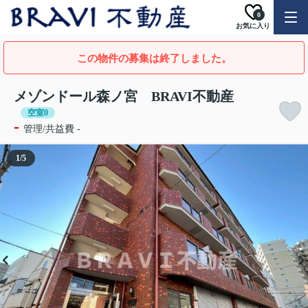
0
お気に入り
この物件の募集は終了しました。
メゾンドール森ノ宮 BRAVI不動産
空室0
-
管理/共益費 -
1
/
5