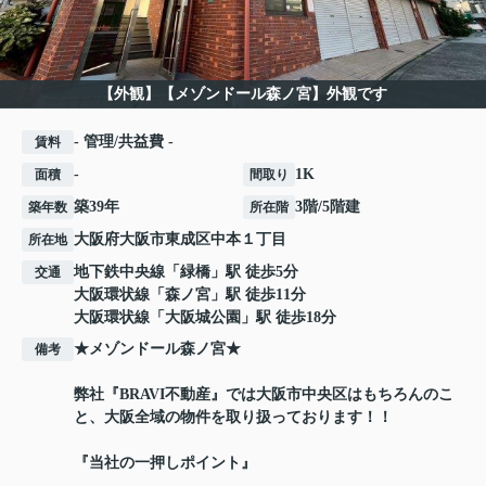
【外観】【メゾンドール森ノ宮】外観です
- 管理/共益費 -
賃料
-
1K
面積
間取り
築39年
3階/5階建
築年数
所在階
大阪府
大阪市東成区
中本
１丁目
所在地
地下鉄中央線
「
緑橋
」駅 徒歩5分
交通
大阪環状線
「
森ノ宮
」駅 徒歩11分
大阪環状線
「
大阪城公園
」駅 徒歩18分
★メゾンドール森ノ宮★
備考
弊社『BRAVI不動産』では大阪市中央区はもちろんのこ
と、大阪全域の物件を取り扱っております！！
『当社の一押しポイント』