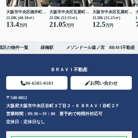
大阪市中央区徳井町２丁目
大阪市中央区瓦屋町１丁目
大阪市中央区瓦屋町１丁目
1LDK (40.30㎡)
2LDK (53.55㎡)
1LDK (32.25㎡)
1
13.4
21.05
12.5
万円
万円
万円
成区の物件一覧
緑橋駅
メゾンドール森ノ宮 BRAVI不動産
ＢＲＡＶＩ不動産
06-6585-0183
お問い合わせ
〒540-0012
大阪府大阪市中央区谷町３丁目２－６ ＢＲＡＶＩ谷町２Ｆ
営業時間：
09:30～19：00 要予約で時間外対応可
定休日：
定休日なし