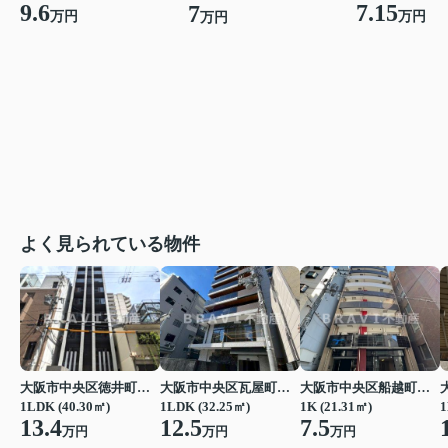
9.6
7.15
7
万円
万円
万円
よく見られている物件
大阪市中央区徳井町２丁目
大阪市中央区瓦屋町１丁目
大阪市中央区船越町２丁目
1LDK (40.30㎡)
1LDK (32.25㎡)
1K (21.31㎡)
1
13.4
12.5
7.5
万円
万円
万円