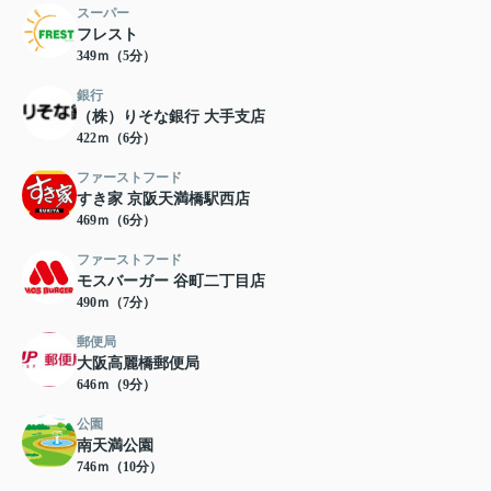
スーパー
フレスト
349ｍ（5分）
銀行
（株）りそな銀行 大手支店
422ｍ（6分）
ファーストフード
すき家 京阪天満橋駅西店
469ｍ（6分）
ファーストフード
モスバーガー 谷町二丁目店
490ｍ（7分）
郵便局
大阪高麗橋郵便局
646ｍ（9分）
公園
南天満公園
746ｍ（10分）