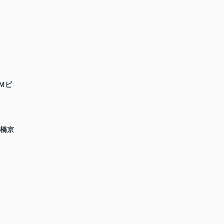
Ｍビ
満橋京