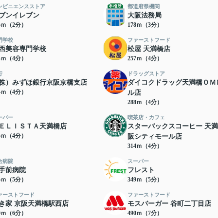
ンビニエンスストア
都道府県機関
ブンイレブン
大阪法務局
55ｍ（2分）
178ｍ（3分）
門学校
ファーストフード
西美容専門学校
松屋 天満橋店
54ｍ（4分）
257ｍ（4分）
行
ドラッグストア
株）みずほ銀行京阪京橋支店
ダイコクドラッグ天満橋ＯＭ
74ｍ（4分）
ル店
288ｍ（4分）
ーパー
喫茶店・カフェ
ＥＬＩＳＴＡ天満橋店
スターバックスコーヒー 天
95ｍ（4分）
阪シティモール店
314ｍ（4分）
合病院
スーパー
手前病院
フレスト
35ｍ（5分）
349ｍ（5分）
ァーストフード
ファーストフード
き家 京阪天満橋駅西店
モスバーガー 谷町二丁目店
69ｍ（6分）
490ｍ（7分）