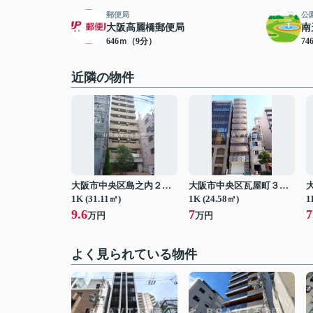
郵便局
公
大阪高麗橋郵便局
南
646ｍ（9分）
7
近隣の物件
大阪市中央区島之内２丁目
大阪市中央区瓦屋町３丁目
1K (31.11㎡)
1K (24.58㎡)
1
9.6
7
7
万円
万円
よく見られている物件