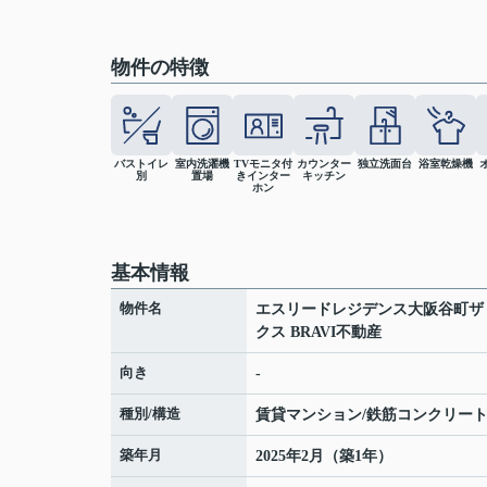
物件の特徴
バストイレ
室内洗濯機
TVモニタ付
カウンター
独立洗面台
浴室乾燥機
別
置場
きインター
キッチン
ホン
基本情報
物件名
エスリードレジデンス大阪谷町ザ
クス BRAVI不動産
向き
-
種別/構造
賃貸マンション/鉄筋コンクリー
築年月
2025年2月（築1年）