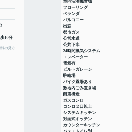
室内洗濯機置場
フローリング
ベランダ
バルコニー
分
出窓
都市ガス
歩10分
公営水道
公共下水
情報の見方
24時間換気システム
エレベーター
電気有
ビルトガレージ
駐輪場
バイク置場あり
敷地内ごみ置き場
耐震構造
ガスコンロ
コンロ２口以上
システムキッチン
対面式キッチン
カウンターキッチン
バス・トイレ別