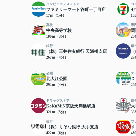
コンビニエンスストア
コ
ファミリーマート谷町一丁目店
セ
17ｍ（1分）
1
高校
専
中央高等学校
関
196ｍ（3分）
2
銀行
銀
（株）三井住友銀行 天満橋支店
（
267ｍ（4分）
2
公園
ス
北大江公園
Ｄ
292ｍ（4分）
2
ドラッグストア
総
KoKuMiN京阪天満橋駅店
大
321ｍ（5分）
3
銀行
フ
（株）りそな銀行 大手支店
す
422ｍ（6分）
4