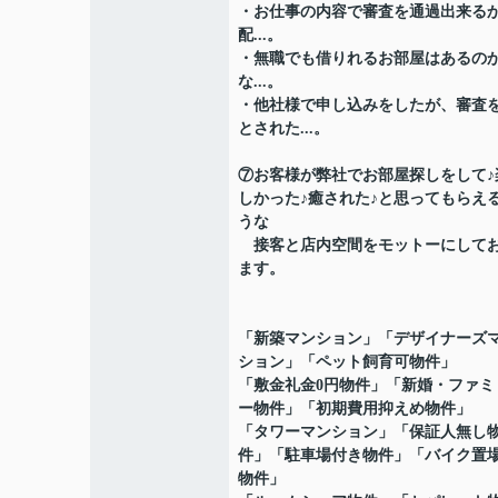
・お仕事の内容で審査を通過出来る
配...。
・無職でも借りれるお部屋はあるの
な...。
・他社様で申し込みをしたが、審査
とされた...。
⑦お客様が弊社でお部屋探しをして♪
しかった♪癒された♪と思ってもらえ
うな
接客と店内空間をモットーにして
ます。
「新築マンション」「デザイナーズ
ション」「ペット飼育可物件」
「敷金礼金0円物件」「新婚・ファミ
ー物件」「初期費用抑えめ物件」
「タワーマンション」「保証人無し
件」「駐車場付き物件」「バイク置
物件」