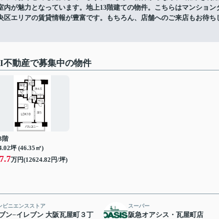
な室内が魅力となっています。地上13階建ての物件。こちらはマンション
央区エリアの賃貸情報が豊富です。もちろん、店舗へのご来店もお待ち
BRAVI不動産で募集中の物件
3階
4.02坪 (46.35㎡)
7.7
万円(12624.82円/坪)
ンビニエンスストア
スーパー
ブン−イレブン 大阪瓦屋町３丁
阪急オアシス・瓦屋町店