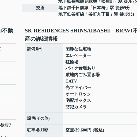
地下鉄長堀鶴見緑地
「
松屋町
」駅 徒歩7
交通
地下鉄千日前線
「
日本橋
」駅 徒歩9分
地下鉄谷町線
「
谷町九丁目
」駅 徒歩9分
VI不動
SK RESIDENCES SHINSAIBASHI BRAVI
産の詳細情報
設備条件
HI
閑静な住宅地
エレベーター
駐輪場
バイク置場あり
敷地内ごみ置き場
CATV
光ファイバー
オートロック
宅配ボックス
防犯カメラ
設備(その他)
-
 徒歩7
駐車場/月額
空無/39,600円 (税込)