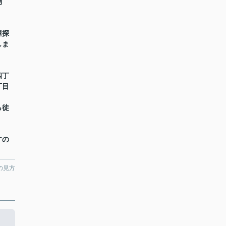
物
屋探
しま
四丁
丁目
】
徒
すの
の見方
用