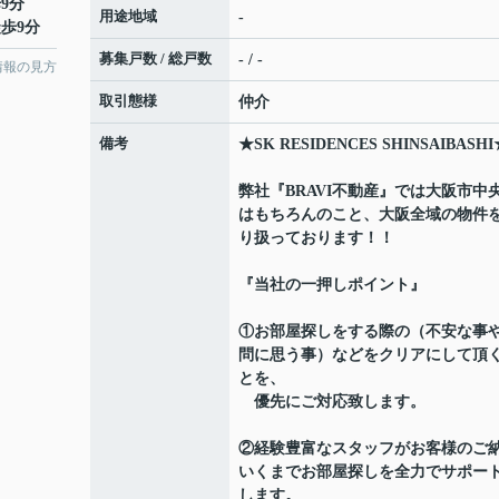
9分
用途地域
-
徒歩9分
募集戸数 / 総戸数
- / -
情報の見方
取引態様
仲介
備考
★SK RESIDENCES SHINSAIBASH
弊社『BRAVI不動産』では大阪市中
はもちろんのこと、大阪全域の物件
り扱っております！！
『当社の一押しポイント』
①お部屋探しをする際の（不安な事
問に思う事）などをクリアにして頂
とを、
優先にご対応致します。
②経験豊富なスタッフがお客様のご
いくまでお部屋探しを全力でサポー
します。