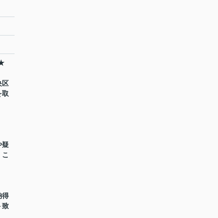
I★
央区
を取
や疑
くこ
納得
ト致