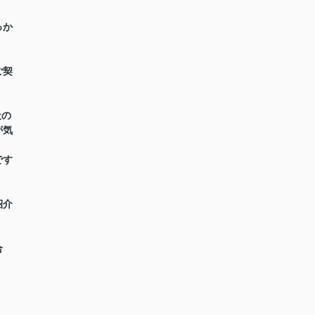
っか
。
ご契
社の
が気
です
紹介
合