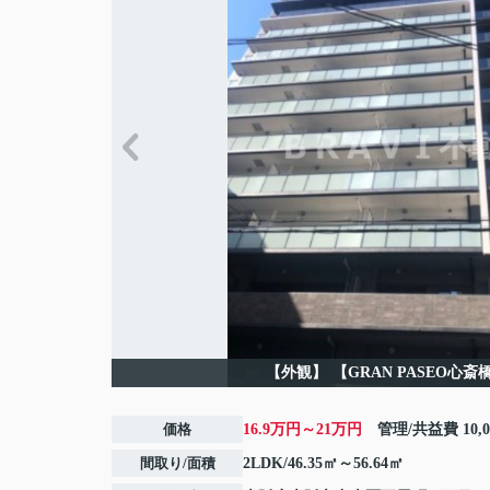
【外観】
【GRAN PASEO心斎
価格
16.9万円～21万円
管理/共益費
10,
間取り/面積
2LDK/46.35㎡～56.64㎡