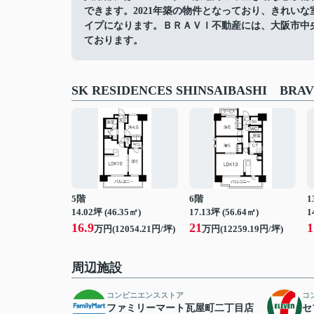
できます。2021年築の物件となっており、きれい
イプになります。ＢＲＡＶＩ不動産には、大阪市中
ております。
SK RESIDENCES SHINSAIBASHI 
5階
6階
1
14.02坪 (46.35㎡)
17.13坪 (56.64㎡)
1
16.9
21
1
万円(12054.21円/坪)
万円(12259.19円/坪)
周辺施設
コンビニエンスストア
コ
ファミリーマート瓦屋町二丁目店
セ