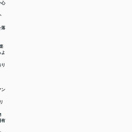
か心
か
を落
楽
るよ
おり
マン
リ
物
場有