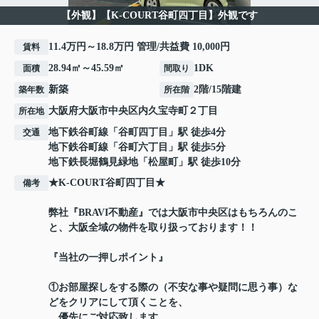
【外観】【K-COURT谷町四丁目】外観です
11.4万円～18.8万円 管理/共益費 10,000円
賃料
28.94㎡～45.59㎡
1DK
面積
間取り
新築
2階/15階建
築年数
所在階
大阪府
大阪市中央区
内久宝寺町
２丁目
所在地
地下鉄谷町線
「
谷町四丁目
」駅 徒歩4分
交通
地下鉄谷町線
「
谷町六丁目
」駅 徒歩5分
地下鉄長堀鶴見緑地
「
松屋町
」駅 徒歩10分
★K-COURT谷町四丁目★
備考
弊社『BRAVI不動産』では大阪市中央区はもちろんのこ
と、大阪全域の物件を取り扱っております！！
『当社の一押しポイント』
①お部屋探しをする際の（不安な事や疑問に思う事）な
どをクリアにして頂くことを、
優先にご対応致します。