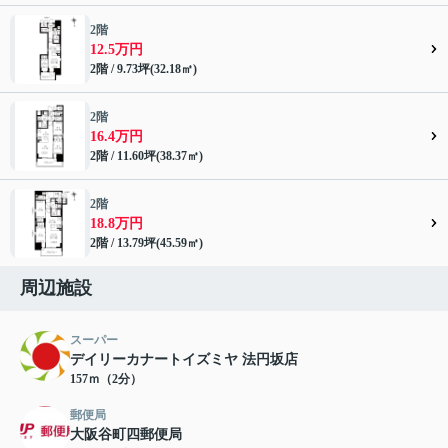
2階
12.5万円
2階 / 9.73坪(32.18㎡)
2階
16.4万円
2階 / 11.60坪(38.37㎡)
2階
18.8万円
2階 / 13.79坪(45.59㎡)
周辺施設
スーパー
デイリーカナートイズミヤ 法円坂店
157ｍ（2分）
郵便局
大阪谷町四郵便局