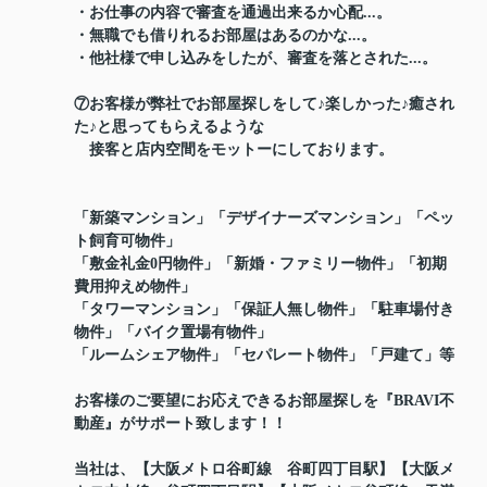
・お仕事の内容で審査を通過出来るか心配...。
・無職でも借りれるお部屋はあるのかな...。
・他社様で申し込みをしたが、審査を落とされた...。
⑦お客様が弊社でお部屋探しをして♪楽しかった♪癒され
た♪と思ってもらえるような
接客と店内空間をモットーにしております。
「新築マンション」「デザイナーズマンション」「ペッ
ト飼育可物件」
「敷金礼金0円物件」「新婚・ファミリー物件」「初期
費用抑えめ物件」
「タワーマンション」「保証人無し物件」「駐車場付き
物件」「バイク置場有物件」
「ルームシェア物件」「セパレート物件」「戸建て」等
お客様のご要望にお応えできるお部屋探しを『BRAVI不
動産』がサポート致します！！
当社は、【大阪メトロ谷町線 谷町四丁目駅】【大阪メ