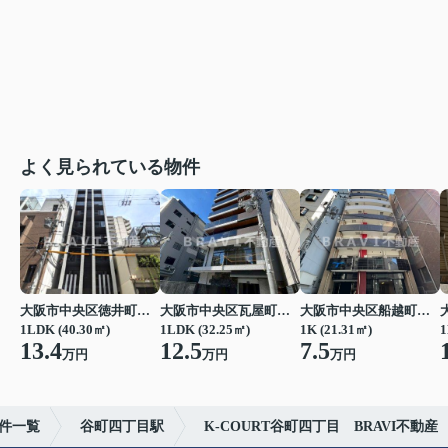
よく見られている物件
大阪市中央区徳井町２丁目
大阪市中央区瓦屋町１丁目
大阪市中央区船越町２丁目
1LDK (40.30㎡)
1LDK (32.25㎡)
1K (21.31㎡)
1
13.4
12.5
7.5
万円
万円
万円
件一覧
谷町四丁目駅
K-COURT谷町四丁目 BRAVI不動産