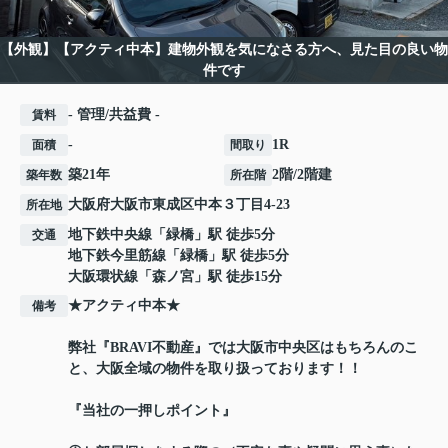
【外観】【アクティ中本】建物外観を気になさる方へ、見た目の良い物
件です
- 管理/共益費 -
賃料
-
1R
面積
間取り
築21年
2階/2階建
築年数
所在階
大阪府
大阪市東成区
中本
３丁目4-23
所在地
地下鉄中央線
「
緑橋
」駅 徒歩5分
交通
地下鉄今里筋線
「
緑橋
」駅 徒歩5分
大阪環状線
「
森ノ宮
」駅 徒歩15分
★アクティ中本★
備考
弊社『BRAVI不動産』では大阪市中央区はもちろんのこ
と、大阪全域の物件を取り扱っております！！
『当社の一押しポイント』