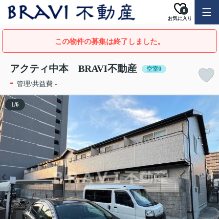
0
お気に入り
この物件の募集は終了しました。
アクティ中本 BRAVI不動産
空室0
-
管理/共益費 -
1
/
6