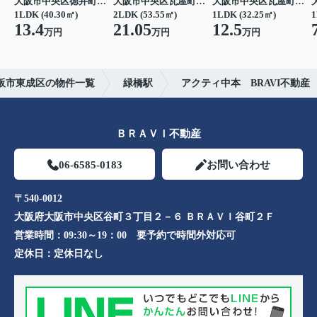
大阪市中央区徳井町２丁目
大阪市中央区瓦屋町１丁目
大阪市中央区瓦屋町１丁目
1LDK (40.30㎡)
2LDK (53.55㎡)
1LDK (32.25㎡)
1
13.4
21.05
12.5
万円
万円
万円
阪市東成区の物件一覧
緑橋駅
アクティ中本 BRAVI不動産
ＢＲＡＶＩ不動産
06-6585-0183
お問い合わせ
〒540-0012
大阪府大阪市中央区谷町３丁目２－６ ＢＲＡＶＩ谷町２Ｆ
営業時間：
09:30～19：00 要予約で時間外対応可
定休日：
定休日なし