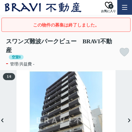
0
お気に入り
この物件の募集は終了しました。
スワンズ難波パークビュー BRAVI不動
産
空室0
-
管理/共益費 -
1
/
4