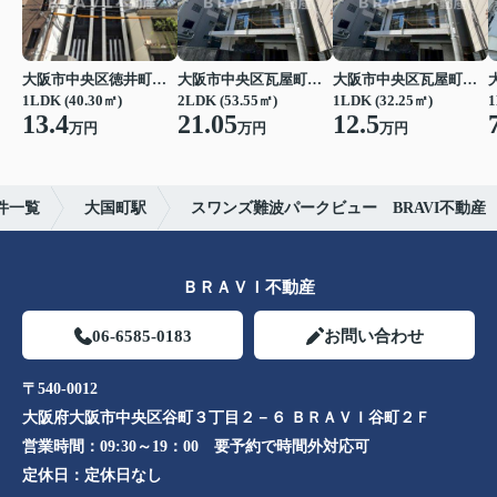
大阪市中央区徳井町２丁目
大阪市中央区瓦屋町１丁目
大阪市中央区瓦屋町１丁目
1LDK (40.30㎡)
2LDK (53.55㎡)
1LDK (32.25㎡)
1
13.4
21.05
12.5
万円
万円
万円
件一覧
大国町駅
スワンズ難波パークビュー BRAVI不動産
ＢＲＡＶＩ不動産
06-6585-0183
お問い合わせ
〒540-0012
大阪府大阪市中央区谷町３丁目２－６ ＢＲＡＶＩ谷町２Ｆ
営業時間：
09:30～19：00 要予約で時間外対応可
定休日：
定休日なし