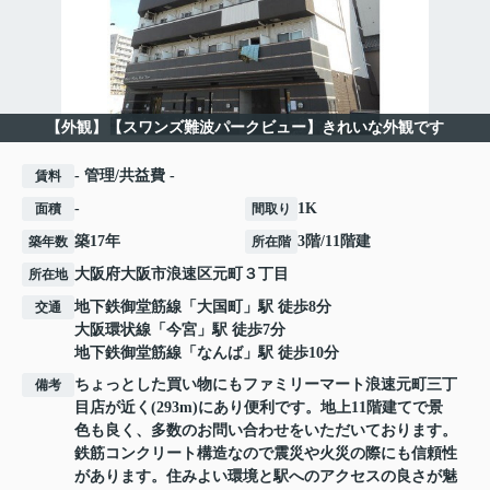
【外観】【スワンズ難波パークビュー】きれいな外観です
- 管理/共益費 -
賃料
-
1K
面積
間取り
築17年
3階/11階建
築年数
所在階
大阪府
大阪市浪速区
元町
３丁目
所在地
地下鉄御堂筋線
「
大国町
」駅 徒歩8分
交通
大阪環状線
「
今宮
」駅 徒歩7分
地下鉄御堂筋線
「
なんば
」駅 徒歩10分
ちょっとした買い物にもファミリーマート浪速元町三丁
備考
目店が近く(293m)にあり便利です。地上11階建てで景
色も良く、多数のお問い合わせをいただいております。
鉄筋コンクリート構造なので震災や火災の際にも信頼性
があります。住みよい環境と駅へのアクセスの良さが魅