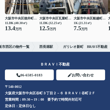
大阪市中央区徳井町２丁目
大阪市中央区瓦屋町１丁目
大阪市中央区船越町２丁目
1LDK (40.30㎡)
1LDK (32.25㎡)
1K (21.31㎡)
1
13.4
12.5
7.5
万円
万円
万円
阪市西区の物件一覧
西長堀駅
ガリレオ新町 BRAVI不動産
ＢＲＡＶＩ不動産
06-6585-0183
お問い合わせ
〒540-0012
大阪府大阪市中央区谷町３丁目２－６ ＢＲＡＶＩ谷町２Ｆ
営業時間：
09:30～19：00 要予約で時間外対応可
定休日：
定休日なし