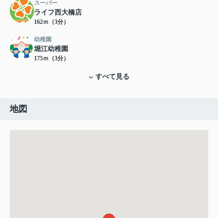
スーパー
ライフ西大橋店
162ｍ（3分）
幼稚園
堀江幼稚園
175ｍ（3分）
すべて見る
地図