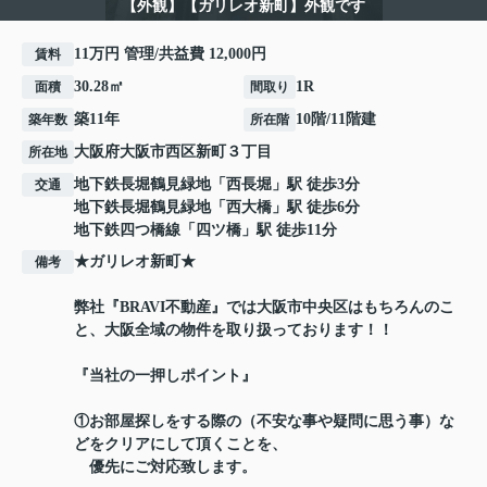
【外観】【ガリレオ新町】外観です
11万円 管理/共益費 12,000円
賃料
30.28㎡
1R
面積
間取り
築11年
10階/11階建
築年数
所在階
大阪府
大阪市西区
新町
３丁目
所在地
地下鉄長堀鶴見緑地
「
西長堀
」駅 徒歩3分
交通
地下鉄長堀鶴見緑地
「
西大橋
」駅 徒歩6分
地下鉄四つ橋線
「
四ツ橋
」駅 徒歩11分
★ガリレオ新町★
備考
弊社『BRAVI不動産』では大阪市中央区はもちろんのこ
と、大阪全域の物件を取り扱っております！！
『当社の一押しポイント』
①お部屋探しをする際の（不安な事や疑問に思う事）な
どをクリアにして頂くことを、
優先にご対応致します。