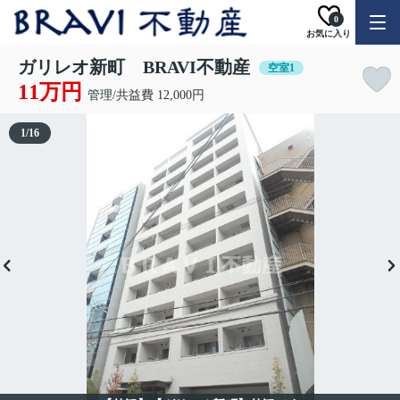
0
お気に入り
ガリレオ新町 BRAVI不動産
空室1
11万円
管理/共益費 12,000円
1
/
16