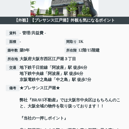
【外観】【プレサンス江戸堀】外観も気になるポイント
- 管理/共益費 -
賃料
-
1K
面積
間取り
築9年
12階/15階建
築年数
所在階
大阪府
大阪市西区
江戸堀
３丁目
所在地
地下鉄千日前線
「
阿波座
」駅 徒歩6分
交通
地下鉄中央線
「
阿波座
」駅 徒歩6分
京阪電鉄中之島線
「
中之島
」駅 徒歩7分
★プレサンス江戸堀★
備考
弊社『BRAVI不動産』では大阪市中央区はもちろんのこ
と、大阪全域の物件を取り扱っております！！
『当社の一押しポイント』