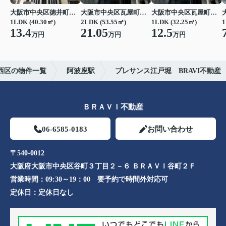
大阪市中央区徳井町２丁目
大阪市中央区瓦屋町１丁目
大阪市中央区瓦屋町１丁目
1LDK (40.30㎡)
2LDK (53.55㎡)
1LDK (32.25㎡)
1
13.4
21.05
12.5
万円
万円
万円
西区の物件一覧
阿波座駅
プレサンス江戸堀 BRAVI不動産
ＢＲＡＶＩ不動産
06-6585-0183
お問い合わせ
〒540-0012
大阪府大阪市中央区谷町３丁目２－６ ＢＲＡＶＩ谷町２Ｆ
営業時間：
09:30～19：00 要予約で時間外対応可
定休日：
定休日なし