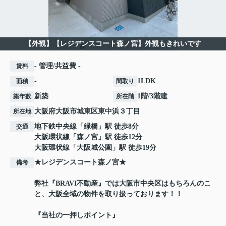
【外観】【レジデンスコート森ノ宮】外観もきれいです
- 管理/共益費 -
賃料
-
1LDK
面積
間取り
新築
1階/3階建
築年数
所在階
大阪府
大阪市城東区
東中浜
３丁目
所在地
地下鉄中央線
「
緑橋
」駅 徒歩8分
交通
大阪環状線
「
森ノ宮
」駅 徒歩12分
大阪環状線
「
大阪城公園
」駅 徒歩19分
★レジデンスコート森ノ宮★
備考
弊社『BRAVI不動産』では大阪市中央区はもちろんのこ
と、大阪全域の物件を取り扱っております！！
『当社の一押しポイント』