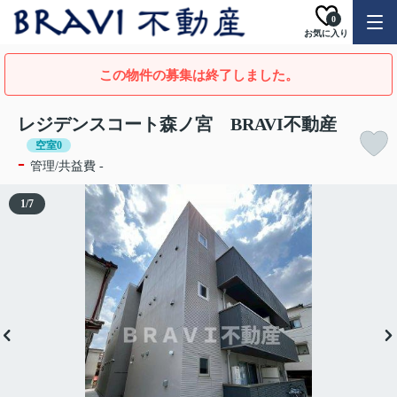
0
お気に入り
この物件の募集は終了しました。
レジデンスコート森ノ宮 BRAVI不動産
空室0
-
管理/共益費 -
1
/
7