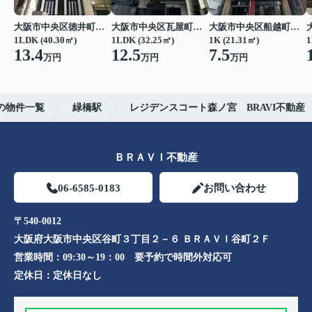
大阪市中央区徳井町２丁目
大阪市中央区瓦屋町１丁目
大阪市中央区船越町２丁目
1LDK (40.30㎡)
1LDK (32.25㎡)
1K (21.31㎡)
1
13.4
12.5
7.5
万円
万円
万円
の物件一覧
緑橋駅
レジデンスコート森ノ宮 BRAVI不動産
ＢＲＡＶＩ不動産
06-6585-0183
お問い合わせ
〒540-0012
大阪府大阪市中央区谷町３丁目２－６ ＢＲＡＶＩ谷町２Ｆ
営業時間：
09:30～19：00 要予約で時間外対応可
定休日：
定休日なし