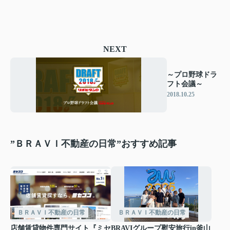
NEXT
～プロ野球ドラ
フト会議～
2018.10.25
”ＢＲＡＶＩ不動産の日常”おすすめ記事
ＢＲＡＶＩ不動産の日常
ＢＲＡＶＩ不動産の日常
店舗賃貸物件専門サイト『ミセ
BRAVIグループ慰安旅行in釜山