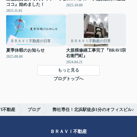
ココ』始めました！
2025.10.08
2025.11.01
ＢＲＡＶＩ不動産の日常
ＢＲＡＶＩ不動産の日常
夏季休暇のお知らせ
大規模修繕工事完了『BRAVI宗
右衛門町』
2025.08.08
2024.04.21
もっと見る
ブログトップへ
I不動産
ブログ
弊社専任！北浜駅徒歩1分のオフィスビル♪
ＢＲＡＶＩ不動産