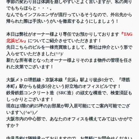
季節の変わり目は体調を崩しやすいとよく言いますが、私の周り
でもちらほらと・・・。
なんでもインフルエンザが流行っているそうなので、外出先から
帰られた際は手洗いうがいを徹底するようにしましょう！
本日は弊社がオーナー様より専任でお預かりしております
『TAG
北浜ビル』
についてご紹介させていただきます！
先日こちらのビルを一棟売買致しまして、弊社は仲介という形で
入らせていただきました(^^)/
新たな所有者となったオーナー様よりそのまま物件の管理を任さ
れた次第でございます！
大阪メトロ堺筋線・京阪本線『北浜』駅より徒歩1分で、『堺筋
本町』駅からも徒歩5分という好立地のオフィスビルです！
鉄骨鉄筋コンクリート造（SRC造）の頑丈な構造で、検査済証も
しっかりとございます！
現在は3階の約25坪のお部屋が即入居可能にてご案内可能でござ
います＼(^o^)／
大阪市内の中心部で、あなたのオフィスを構えてみてはいかがで
すか？
内見予約は随時承っておりますので、お気軽にお問合せください