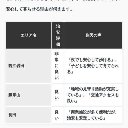
安心して暮らせる理由が伺えます。
治
安
エリア名
住民の声
評
価
非
常
「夜でも安心して歩ける」、
若江岩田
に
「子どもを安心して育てられ
良
る」
い
「地域の見守り活動が充実し
良
瓢箪山
ている」、「交通アクセスも
い
良い」
良
「商業施設が多く便利だが、
長田
い
治安も安定している」