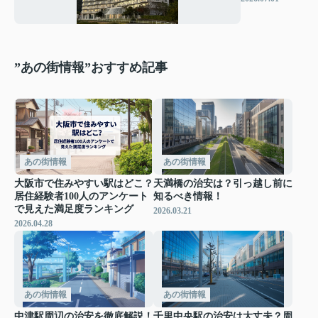
号館
”あの街情報”おすすめ記事
あの街情報
あの街情報
大阪市で住みやすい駅はどこ？
天満橋の治安は？引っ越し前に
居住経験者100人のアンケート
知るべき情報！
で見えた満足度ランキング
2026.03.21
2026.04.28
あの街情報
あの街情報
中津駅周辺の治安を徹底解説！
千里中央駅の治安は大丈夫？周