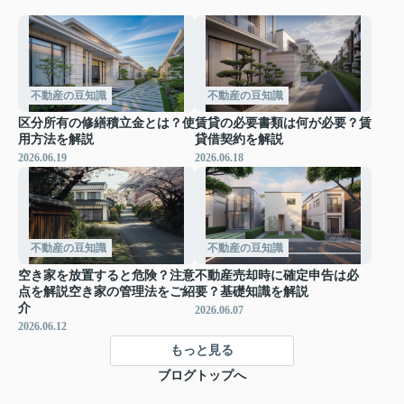
不動産の豆知識
不動産の豆知識
区分所有の修繕積立金とは？使
賃貸の必要書類は何が必要？賃
用方法を解説
貸借契約を解説
2026.06.19
2026.06.18
不動産の豆知識
不動産の豆知識
空き家を放置すると危険？注意
不動産売却時に確定申告は必
点を解説空き家の管理法をご紹
要？基礎知識を解説
介
2026.06.07
2026.06.12
もっと見る
ブログトップへ