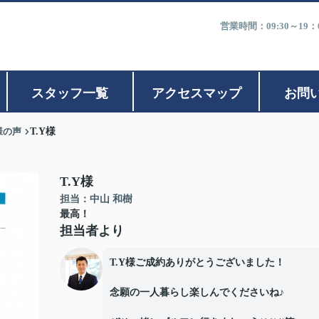
営業時間：09:30～1
スタッフ一覧
アクセスマップ
お問
様の声
T.Y様
T.Y様
担当：中山 和樹
最高！
担当者より
T.Y様ご成約ありがとうございました！
念願の一人暮らし楽しんでくださいね♪