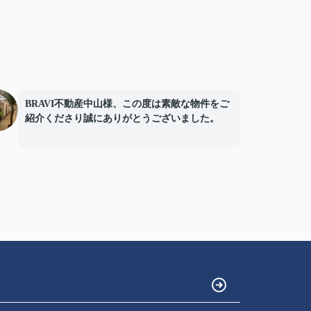
BRAVI不動産中山様、この度は素敵な物件をご
紹介くださり誠にありがとうございました。
またオープン日には豪華なお花をお届け下さい
まして誠にありがとうございました。
お陰様で、とても嬉しく心改まる気持ちでオー
プンを迎える事ができました。
心より感謝申し上げます。
今後ともよろしくお願いします。