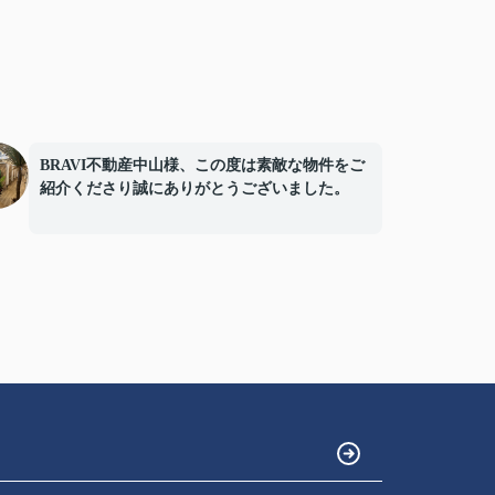
BRAVI不動産中山様、この度は素敵な物件をご
紹介くださり誠にありがとうございました。
またオープン日には豪華なお花をお届け下さい
まして誠にありがとうございました。
お陰様で、とても嬉しく心改まる気持ちでオー
プンを迎える事ができました。
心より感謝申し上げます。
今後ともよろしくお願いします。