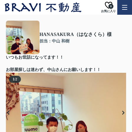
0
お気に入り
HANASAKURA（はなさくら）様
担当：中山 和樹
いつもお世話になってます！！
お部屋探しは迷わず、中山さんにお願いします！！
1
/
2