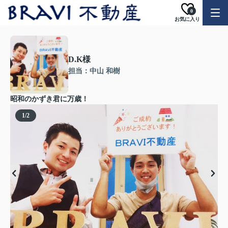
0
お気に入り
D.K様
担当：中山 和樹
昭和のかずき君に万歳！
1
/
2