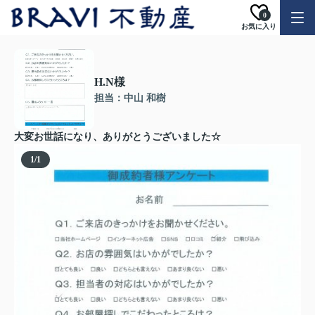
0
お気に入り
H.N様
担当：中山 和樹
大変お世話になり、ありがとうございました☆
1
/
1