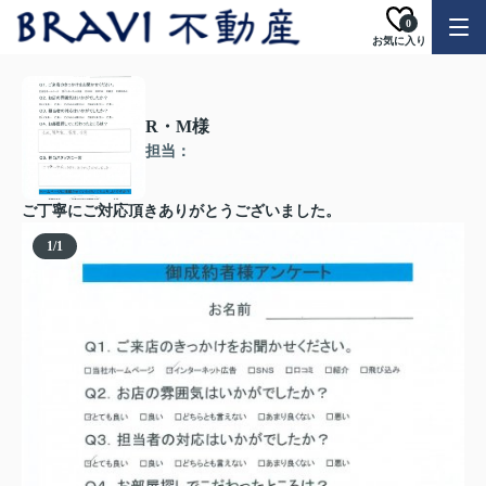
0
お気に入り
R・M様
担当：
ご丁寧にご対応頂きありがとうございました。
1
/
1