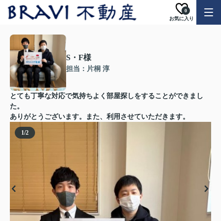
0
お気に入り
S・F様
担当：片桐 淳
とても丁寧な対応で気持ちよく部屋探しをすることができまし
た。
ありがとうございます。また、利用させていただきます。
1
/
2