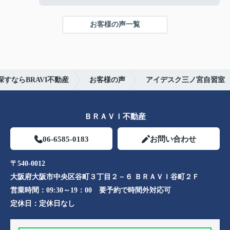
お陰様で、とても嬉しく心改まる気持ちでオープン
を迎える事ができました。
お客様の声一覧
心より感謝申し上げます。
今後ともよろしくお願いします。
すならBRAVI不動産
お客様の声
アイデスク三ノ宮自習室
ＢＲＡＶＩ不動産
06-6585-0183
お問い合わせ
〒540-0012
大阪府大阪市中央区谷町３丁目２－６ ＢＲＡＶＩ谷町２Ｆ
営業時間：
09:30～19：00 要予約で時間外対応可
定休日：
定休日なし