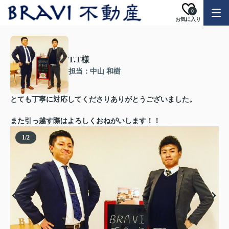
0
お気に入り
T.T様
担当：中山 和樹
とても丁寧に対応してくださりありがとうございました。
また引っ越す際はよろしくおねがいします！！
1
/
2